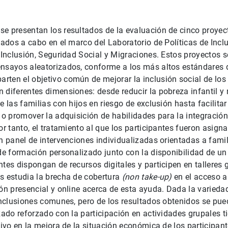
e presentan los resultados de la evaluación de cinco proyect
evados a cabo en el marco del Laboratorio de Políticas de Inc
e Inclusión, Seguridad Social y Migraciones. Estos proyectos
nsayos aleatorizados, conforme a los más altos estándares de
ten el objetivo común de mejorar la inclusión social de los 
 diferentes dimensiones: desde reducir la pobreza infantil y 
e las familias con hijos en riesgo de exclusión hasta facilita
 o promover la adquisición de habilidades para la integración 
or tanto, el tratamiento al que los participantes fueron asigna
un panel de intervenciones individualizadas orientadas a fam
 de formación personalizado junto con la disponibilidad de 
ntes dispongan de recursos digitales y participen en talleres
s estudia la brecha de cobertura
(non take-up)
en el acceso a
ión presencial y online acerca de esta ayuda. Dada la varieda
conclusiones comunes, pero de los resultados obtenidos se pue
izado reforzado con la participación en actividades grupales 
ativo en la mejora de la situación económica de los participan