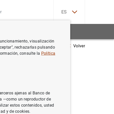
EN
ES
Estadísticas
Noticias y eventos
 funcionamiento, visualización
Volver
efectivas para reducir la exclusión social? Evaluación de cinco proyectos 
Aceptar", rechazarlas pulsando
formación, consulte la
Política
r la
proyectos
nsayos
terceros ajenas al Banco de
ina —como un reproductor de
lizar estos contenidos, usted
dad y de cookies.