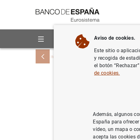
Ir a contenido
Aviso de cookies.
Sobre el Banco
Áreas de act
Este sitio o aplicac
Inicio
Publicaciones
Análisis económi
y recogida de estad
el botón “Rechazar”
de cookies.
¿Qué polí
exclusión
piloto de
Además, algunos cont
aleatoriz
España para ofrecer
vídeo, un mapa o con
acepta las cookies d