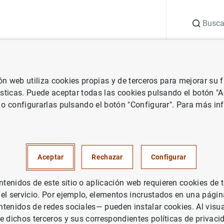
Buscar
uación
Punto de Información
Publicaciones
ión web utiliza cookies propias y de terceros para mejorar su
co e investigación
Documentos Ocasionales
¿Qué políticas son 
ísticas. Puede aceptar todas las cookies pulsando el botón "
 o configurarlas pulsando el botón "Configurar". Para más in
ticas son efectivas para reduci
 social? Evaluación de cinco 
Aceptar
Rechazar
Configurar
 inclusión social a través de e
enidos de este sitio o aplicación web requieren cookies de 
ados
 el servicio. Por ejemplo, elementos incrustados en una pág
tenidos de redes sociales— pueden instalar cookies. Al visua
e dichos terceros y sus correspondientes políticas de privaci