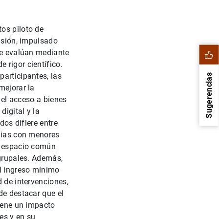
os piloto de
lusión, impulsado
 se evalúan mediante
 rigor científico.
participantes, las
Sugerencias
mejorar la
r el acceso a bienes
digital y la
dos difiere entre
ilias con menores
un espacio común
 grupales. Además,
l ingreso mínimo
d de intervenciones,
de destacar que el
1
2
tiene un impacto
tes y en su