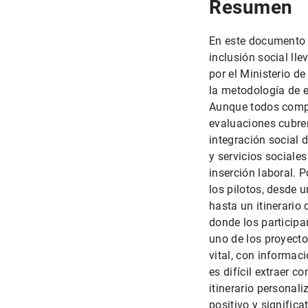
Resumen
En este documento s
inclusión social ll
por el Ministerio d
la metodología de e
Aunque todos compar
evaluaciones cubren
integración social d
y servicios sociales
inserción laboral. P
los pilotos, desde 
hasta un itinerario
donde los participa
uno de los proyecto
vital, con informac
es difícil extraer 
itinerario personal
positivo y signific