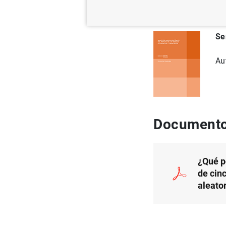
22/10/2025
Se
Au
Documento
¿Qué po
de cinc
aleato