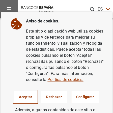
Buscar
ES
EN
Aviso de cookies.
Inicio
Publicaciones
Análisis económico e investigación
D
Volver
Este sitio o aplicación web utiliza cookies
El efecto de la regulación sobre
propias y de terceros para mejorar su
funcionamiento, visualización y recogida
el tamaño de las plantas
de estadísticas. Puede aceptar todas las
fotovoltaicas
cookies pulsando el botón "Aceptar",
rechazarlas pulsando el botón “Rechazar”
17/09/2025
o configurarlas pulsando el botón
"Configurar". Para más información,
consulte la
Política de cookies.
Serie: Documentos Ocasionales. 2519.
Aceptar
Rechazar
Configurar
Autor: David Cuberes ,
Aitor Lacuesta
Además, algunos contenidos de este sitio o
Gabarain
,
María de los Llanos Matea Rosa
y