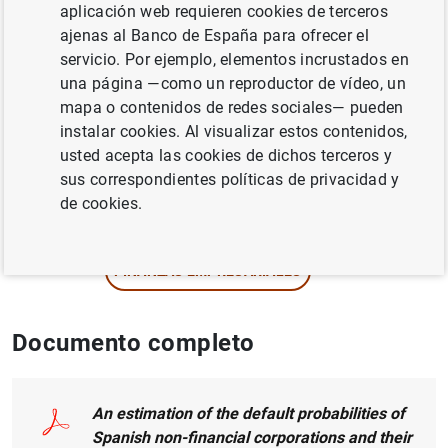
aplicación web requieren cookies de terceros
ajenas al Banco de España para ofrecer el
Autor:
Roberto Blanco
, Elena Fernández ,
servicio. Por ejemplo, elementos incrustados en
Miguel García-Posada Gómez
y
Sergio
una página —como un reproductor de vídeo, un
Mayordomo
mapa o contenidos de redes sociales— pueden
instalar cookies. Al visualizar estos contenidos,
CRÉDITO
usted acepta las cookies de dichos terceros y
sus correspondientes políticas de privacidad y
SOCIEDADES NO FINANCIERAS, EMPRESAS
de cookies.
MÉTODOS CUANTITATIVOS
FINANZAS EMPRESARIALES
Documento completo
An estimation of the default probabilities of
Spanish non-financial corporations and their