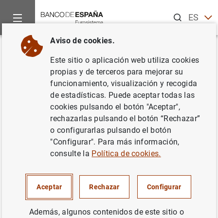
Buscar
ES
EN
Aviso de cookies.
Inicio
Publicaciones
Análisis económico e investigación
D
Volver
Este sitio o aplicación web utiliza cookies
An estimation of the default
propias y de terceros para mejorar su
funcionamiento, visualización y recogida
probabilities of Spanish non-
de estadísticas. Puede aceptar todas las
financial corporations and their
cookies pulsando el botón "Aceptar",
rechazarlas pulsando el botón “Rechazar”
application to evaluate public
o configurarlas pulsando el botón
policies
"Configurar". Para más información,
consulte la
Política de cookies.
05/09/2023
Aceptar
Rechazar
Configurar
Además, algunos contenidos de este sitio o
Serie: Documentos Ocasionales. 2319.