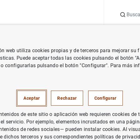
Buscar
uación
Punto de Información
Publicaciones
ión web utiliza cookies propias y de terceros para mejorar su
co e investigación
Boletín Económico
2024/T1 Artículo 04. El im
ísticas. Puede aceptar todas las cookies pulsando el botón "
 o configurarlas pulsando el botón "Configurar". Para más in
rtículo 04. El impacto de la
ción de la política monetaria e
Aceptar
Rechazar
Configurar
de operaciones garantizadas
enidos de este sitio o aplicación web requieren cookies de 
 el servicio. Por ejemplo, elementos incrustados en una pág
tenidos de redes sociales— pueden instalar cookies. Al visua
e dichos terceros y sus correspondientes políticas de privaci