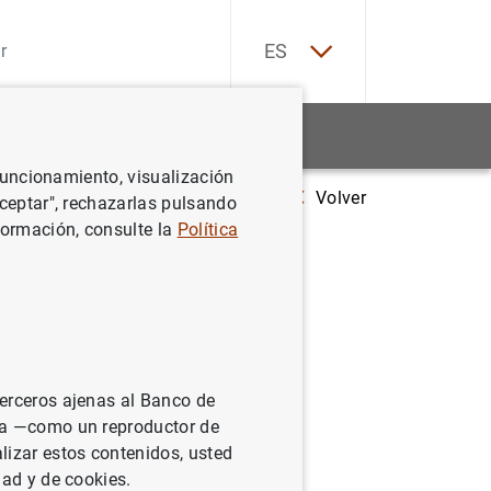
EN
ES
Estadísticas
Noticias y eventos
 funcionamiento, visualización
Volver
pacto de la normalización de la política monetaria en el mercado de ope
Aceptar", rechazarlas pulsando
formación, consulte la
Política
n el
terceros ajenas al Banco de
ina —como un reproductor de
lizar estos contenidos, usted
dad y de cookies.