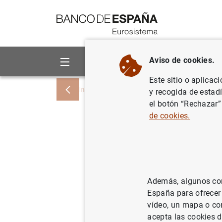
Ir a contenido
Aviso de cookies.
Sobre el Banco
Áreas de act
Este sitio o aplicac
Inicio
Publicaciones
Análisis económi
y recogida de estad
el botón “Rechazar”
de cookies.
2024/T1 A
normaliza
mercado 
Además, algunos cont
España para ofrecer
vídeo, un mapa o con
05/02/2024
acepta las cookies d