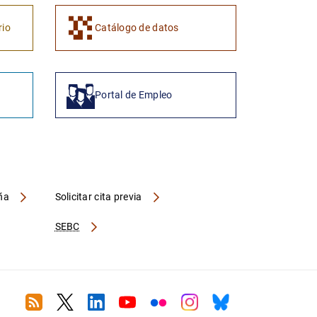
rio
Catálogo de datos
Portal de Empleo
aña
Solicitar cita previa
SEBC
RSS
Twitter
Linkedin
Youtube
Flickr
Instagram
Bluesky