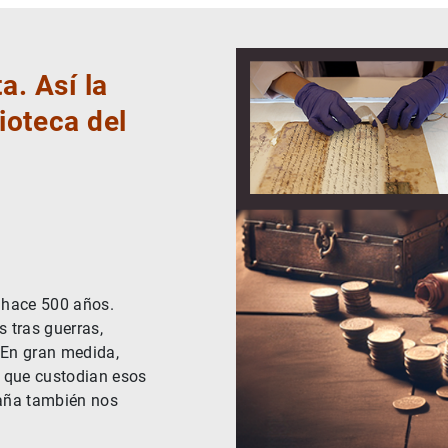
a. Así la
ioteca del
o hace 500 años.
 tras guerras,
 En gran medida,
s que custodian esos
paña también nos