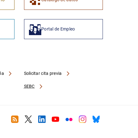
Portal de Empleo
aña
Solicitar cita previa
SEBC
RSS
Twitter
Linkedin
Youtube
Flickr
Instagram
Bluesky