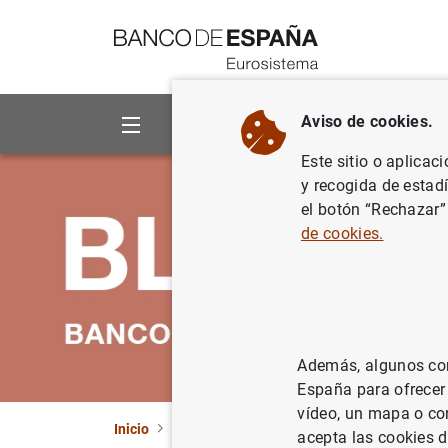
Ir a contenido
Aviso de cookies.
Sobre el Banco
Áreas de act
Este sitio o aplicac
y recogida de estad
el botón “Rechazar”
de cookies.
Además, algunos cont
España para ofrecer
vídeo, un mapa o con
Inicio
Noticias y eventos
El Blog del Banco de
acepta las cookies d