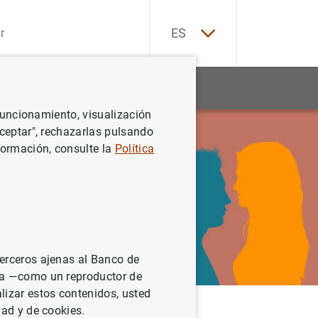
EN
ES
Estadísticas
Noticias y eventos
 funcionamiento, visualización
Aceptar", rechazarlas pulsando
formación, consulte la
Política
terceros ajenas al Banco de
ina —como un reproductor de
lizar estos contenidos, usted
dad y de cookies.