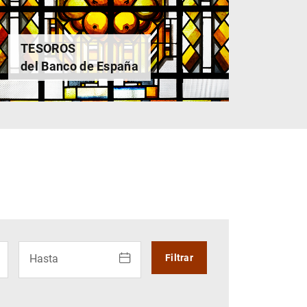
TESOROS
del Banco de España
liza los cursores para desplazarte por el calendario. Pulsand
Uso del calendario: utiliza los cursores para desplazarte
Hasta
Filtrar