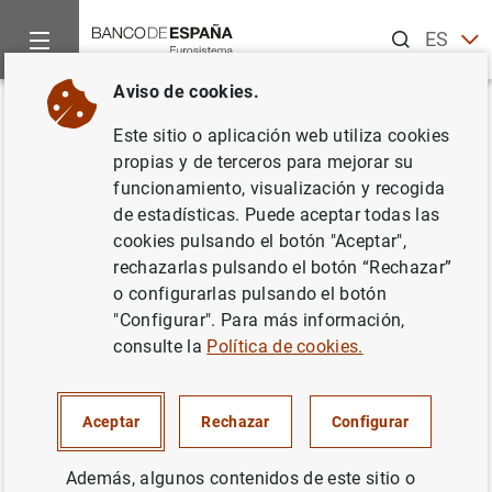
Buscar
ES
EN
Aviso de cookies.
Inicio
Estadísticas
Estadísticas por publicaciones
Boletín
Volver
Este sitio o aplicación web utiliza cookies
Modificaciones en los cuadros
propias y de terceros para mejorar su
funcionamiento, visualización y recogida
del Boletín Estadístico
de estadísticas. Puede aceptar todas las
cookies pulsando el botón "Aceptar",
rechazarlas pulsando el botón “Rechazar”
o configurarlas pulsando el botón
"Configurar". Para más información,
Filtrar
consulte la
Política de cookies.
183 resultados encontrados para los filtros seleccionados.
Uso del calendario: utiliza los cursores para desplazar
Uso del calendario: utiliza los cursores para desplazar
Aceptar
Rechazar
Configurar
Desde
Hasta
Además, algunos contenidos de este sitio o