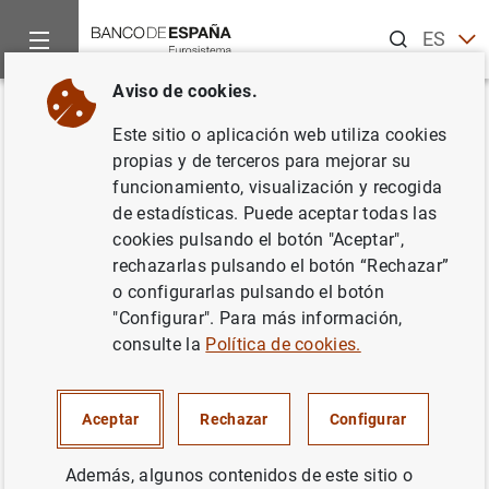
Buscar
ES
EN
Aviso de cookies.
Inicio
Áreas de actuación
Política monetaria
Preguntas fr
Volver
Este sitio o aplicación web utiliza cookies
¿Cómo se relaciona la curva de
propias y de terceros para mejorar su
funcionamiento, visualización y recogida
Phillips con la política
de estadísticas. Puede aceptar todas las
monetaria?
cookies pulsando el botón "Aceptar",
rechazarlas pulsando el botón “Rechazar”
o configurarlas pulsando el botón
"Configurar". Para más información,
consulte la
Política de cookies.
La curva de Phillips es la relación entre dos variables
macroeconómicas muy importantes para la política
monetaria: la
inflación
y la brecha de producción (
output
Aceptar
Rechazar
Configurar
gap
), definida esta última como la diferencia entre el
nivel observado de producción y su nivel potencial (nivel
Además, algunos contenidos de este sitio o
estimado de producción cuando todos los recursos están