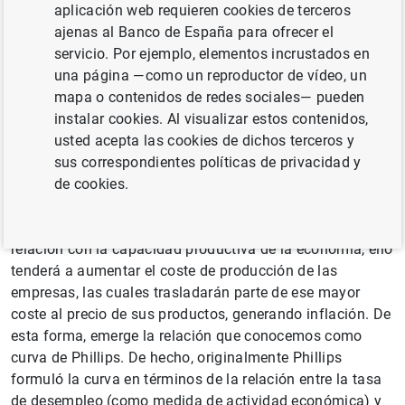
aplicación web requieren cookies de terceros
empleados a su máxima capacidad). La utilidad de esta
ajenas al Banco de España para ofrecer el
relación es que, en general, aumentos de la actividad
servicio. Por ejemplo, elementos incrustados en
económica por encima de su nivel potencial tienden a
una página —como un reproductor de vídeo, un
generar presiones inflacionistas, como se explica a
mapa o contenidos de redes sociales— pueden
continuación.
instalar cookies. Al visualizar estos contenidos,
En situaciones de alta demanda agregada, las empresas
usted acepta las cookies de dichos terceros y
venderán más, por lo que tendrán que aumentar su
sus correspondientes políticas de privacidad y
producción y, para ello, contratarán a más trabajadores
de cookies.
(reducción del desempleo) y comprarán más bienes
intermedios o suministros. Cuando la demanda es alta en
relación con la capacidad productiva de la economía, ello
tenderá a aumentar el coste de producción de las
empresas, las cuales trasladarán parte de ese mayor
coste al precio de sus productos, generando inflación. De
esta forma, emerge la relación que conocemos como
curva de Phillips. De hecho, originalmente Phillips
formuló la curva en términos de la relación entre la tasa
de desempleo (como medida de actividad económica) y