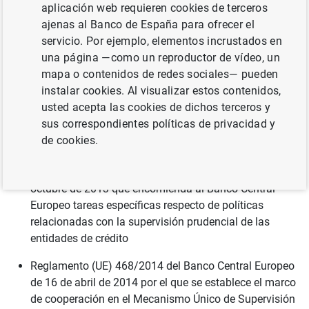
los términos previstos por la normativa vigente.
aplicación web requieren cookies de terceros
ajenas al Banco de España para ofrecer el
servicio. Por ejemplo, elementos incrustados en
Base Legal
una página —como un reproductor de vídeo, un
mapa o contenidos de redes sociales— pueden
Cumplimiento de una misión realizada en interés público
instalar cookies. Al visualizar estos contenidos,
o en el ejercicio de poderes públicos:
usted acepta las cookies de dichos terceros y
sus correspondientes políticas de privacidad y
Ley 10/2014, de 26 de junio, de ordenación, supervisión
de cookies.
y solvencia de entidades de crédito
Reglamento (UE) 1024/2013 del Consejo de 15 de
octubre de 2013 que encomienda al Banco Central
Europeo tareas específicas respecto de políticas
relacionadas con la supervisión prudencial de las
entidades de crédito
Reglamento (UE) 468/2014 del Banco Central Europeo
de 16 de abril de 2014 por el que se establece el marco
de cooperación en el Mecanismo Único de Supervisión