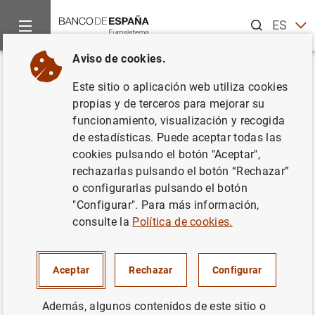
Buscar
ES
EN
Aviso de cookies.
Inicio
Sobre el Banco
Portal de Transparencia
Información
Volver
Este sitio o aplicación web utiliza cookies
Autorización de entidades,
propias y de terceros para mejorar su
funcionamiento, visualización y recogida
evaluación de idoneidad y
de estadísticas. Puede aceptar todas las
registro de altos cargos
cookies pulsando el botón "Aceptar",
rechazarlas pulsando el botón “Rechazar”
o configurarlas pulsando el botón
"Configurar". Para más información,
consulte la
Política de cookies.
Finalidad
Aceptar
Rechazar
Configurar
Tramitar los procedimientos administrativos de
autorización de entidades supervisadas, análisis de
idoneidad e inscripción en el Registro de Altos Cargos, en
Además, algunos contenidos de este sitio o