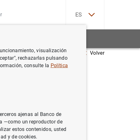
EN
ES
Estadísticas
Noticias y eventos
 funcionamiento, visualización
Volver
Aceptar", rechazarlas pulsando
formación, consulte la
Política
terceros ajenas al Banco de
ina —como un reproductor de
lizar estos contenidos, usted
dad y de cookies.