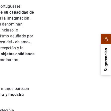
portugueses
rse su capacidad de
r la imaginación.
as denominan,
 incluso lo
gismo acuñado por
rca del «abismo»,
ercepción y la
Sugerencias
 objetos cotidianos
ordinarios.
nas manos parecen
ra y muestra
decible,