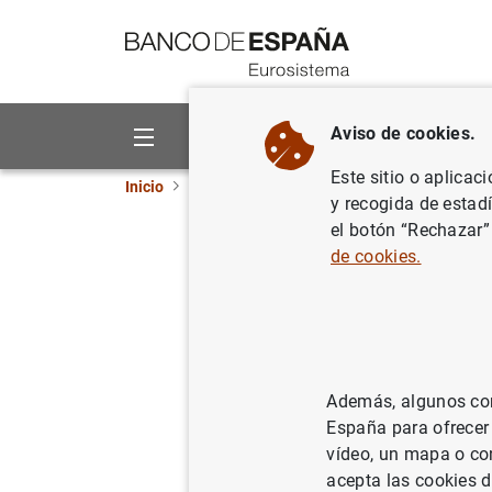
Ir a contenido
Aviso de cookies.
Sobre el Banco
Áreas de act
Este sitio o aplicac
Inicio
Sobre el Banco
Gusmão y Paiva - Mercu
y recogida de estad
el botón “Rechazar”
Gusmão y
de cookies.
Además, algunos cont
España para ofrecer
vídeo, un mapa o con
acepta las cookies d