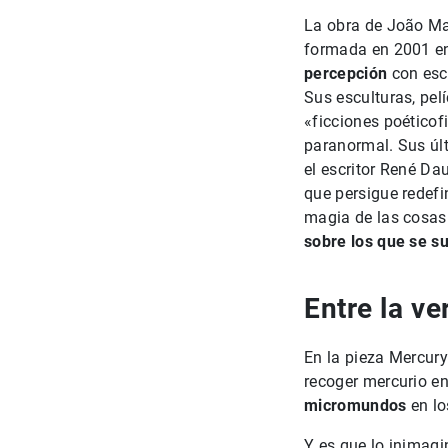
La obra de João Ma
formada en 2001 en
percepción
con esc
Sus esculturas, pel
«ficciones poéticof
paranormal. Sus úl
el escritor René D
que persigue redefin
magia de las cosas
sobre los que se s
Entre la ve
En la pieza Mercury
recoger mercurio e
micromundos
en lo
Y es que lo inimagi