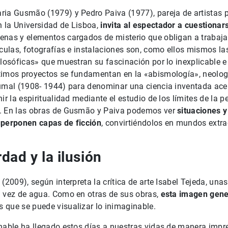
ria Gusmão (1979) y Pedro Paiva (1977), pareja de artistas 
 la Universidad de Lisboa,
invita al espectador a cuestiona
enas y elementos cargados de misterio que obligan a trabaja
ículas, fotografías e instalaciones son, como ellos mismos l
ilosóficas» que muestran su fascinación por lo inexplicable e
timos proyectos se fundamentan en la «abismología», neolo
aumal (1908- 1944) para denominar una ciencia inventada ace
ir la espiritualidad mediante el estudio de los límites de la p
. En las obras de Gusmão y Paiva podemos ver
situaciones y
uperponen capas de ficción
, convirtiéndolos en mundos extra
rdad y la ilusión
 (2009), según interpreta la crítica de arte Isabel Tejeda, u
n vez de agua. Como en otras de sus obras,
esta imagen gene
s que se puede visualizar lo inimaginable.
nable ha llegado estos días a nuestras vidas de manera impre