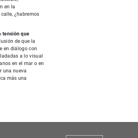
1
2
n en la
a calle, ¿habremos
a tensión que
lusión de que la
te en diálogo con
ladadas a lo visual
anos en el mar o en
ar una nueva
unca más una