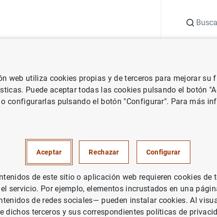
Buscar
uación
Punto de Información
Publicaciones
ión web utiliza cookies propias y de terceros para mejorar su
ry
ísticas. Puede aceptar todas las cookies pulsando el botón "
 o configurarlas pulsando el botón "Configurar". Para más in
 Paiva - Mercury
Aceptar
Rechazar
Configurar
enidos de este sitio o aplicación web requieren cookies de 
 el servicio. Por ejemplo, elementos incrustados en una pág
tenidos de redes sociales— pueden instalar cookies. Al visua
e dichos terceros y sus correspondientes políticas de privaci