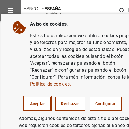
Busca
Aviso de cookies.
Inicio
Punto de Información
Entidades de crédito
Taxono
Volver
Este sitio o aplicación web utiliza cookies prop
Registros de información (DORA
y de terceros para mejorar su funcionamiento,
visualización y recogida de estadísticas. Pued
4.0)
aceptar todas las cookies pulsando el botón
"Aceptar", rechazarlas pulsando el botón
Disponible para declaraciones desde 2025-03
“Rechazar” o configurarlas pulsando el botón
"Configurar". Para más información, consulte l
Política de cookies.
Ámbito de aplicación y objetivo de la
Aceptar
Rechazar
Configurar
taxonomía
Reglamento de Ejecución (UE) 2024/2956 de la
Además, algunos contenidos de este sitio o aplicac
Comisión, de 29 de noviembre de 2024, por el que se
web requieren cookies de terceros ajenas al Banco 