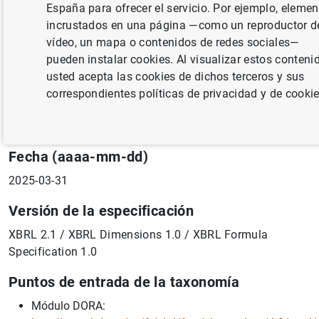
establecen normas técnicas de ejecución para la
España para ofrecer el servicio. Por ejemplo, eleme
aplicación del Reglamento (UE) 2022/2554 del
incrustados en una página —como un reproductor d
Parlamento Europeo y del Consejo en lo que respecta a
vídeo, un mapa o contenidos de redes sociales—
las plantillas normalizadas para el registro de
pueden instalar cookies. Al visualizar estos conteni
información.
usted acepta las cookies de dichos terceros y sus
correspondientes políticas de privacidad y de cookie
Propietario
Banco de España
Fecha (aaaa-mm-dd)
2025-03-31
Versión de la especificación
XBRL 2.1 / XBRL Dimensions 1.0 / XBRL Formula
Specification 1.0
Puntos de entrada de la taxonomía
Módulo DORA: