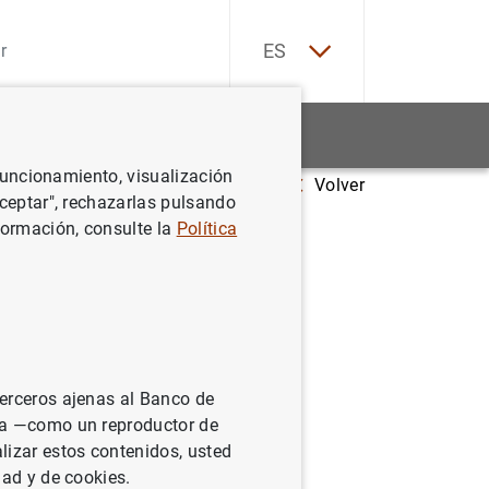
EN
ES
Estadísticas
Noticias y eventos
 funcionamiento, visualización
Volver
sures in European unemployment dynamics
Aceptar", rechazarlas pulsando
formación, consulte la
Política
ropean
terceros ajenas al Banco de
ina —como un reproductor de
lizar estos contenidos, usted
dad y de cookies.