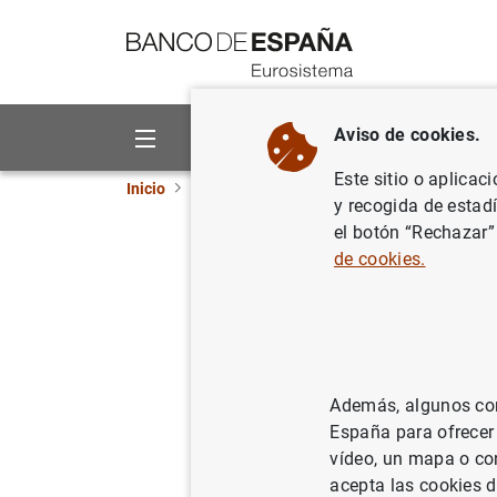
Ir a contenido
Aviso de cookies.
Sobre el Banco
Áreas de act
Este sitio o aplicac
Inicio
Publicaciones
Análisis económico e in
y recogida de estad
el botón “Rechazar”
The role 
de cookies.
unemploy
08/06/2026
Además, algunos cont
España para ofrecer
vídeo, un mapa o con
Se
acepta las cookies d