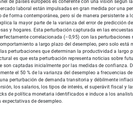
nel de países europeos es coherente con una visión según la
mercado laboral están impulsadas en gran medida por una pe
 de forma contemporánea, pero sí de manera persistente a lo 
plica la mayor parte de la varianza del error de predicción 
sas y hogares. Esta perturbación capturada en las encuesta
erfectamente correlacionada (–0,95) con las perturbaciones 
comportamiento a largo plazo del desempleo, pero solo est
las perturbaciones que determinan la productividad a largo p
uctural es que esta perturbación representa noticias sobre f
ue son captadas inicialmente por las medidas de confianza. D
mente el 50 % de la varianza del desempleo a frecuencias de
na perturbación de demanda transitoria y débilmente inflaci
ión, los salarios, los tipos de interés, el superávit fiscal y l
cks de política monetaria identificados e induce a los analis
us expectativas de desempleo.