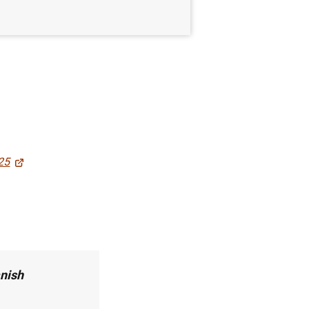
25
nish