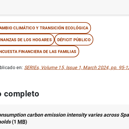
tor: Ourania Dimakou ,
Myroslav Pidkuyko
y
Henrique Basso
AMBIO CLIMÁTICO Y TRANSICIÓN ECOLÓGICA
INANZAS DE LOS HOGARES
DÉFICIT PÚBLICO
NCUESTA FINANCIERA DE LAS FAMILIAS
blicado en:
SERIEs, Volume 15, Issue 1, March 2024, pp. 95-1
 completo
nsumption carbon emission intensity varies across Spa
olds
(1
MB
)