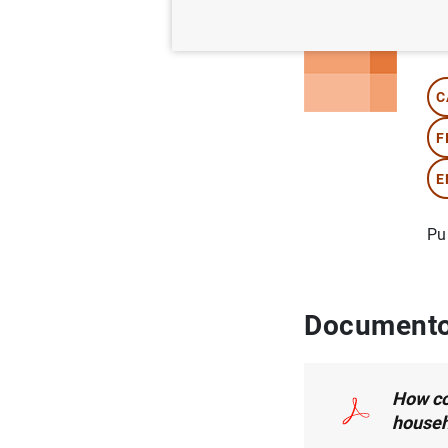
Au
C
F
E
Pu
Documento
How co
househ