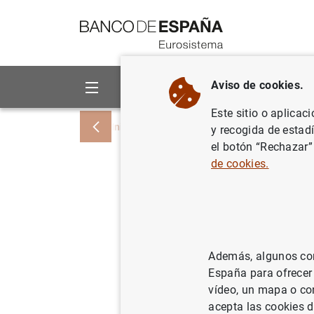
Ir a contenido
Aviso de cookies.
Sobre el Banco
Áreas de act
Este sitio o aplicac
Inicio
Publicaciones
Análisis económi
y recogida de estad
el botón “Rechazar”
de cookies.
How cons
varies ac
Además, algunos cont
13/04/2023
España para ofrecer
vídeo, un mapa o con
acepta las cookies d
Se