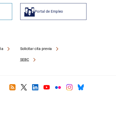
Portal de Empleo
aña
Solicitar cita previa
SEBC
RSS
Twitter
Linkedin
Youtube
Flickr
Instagram
Bluesky