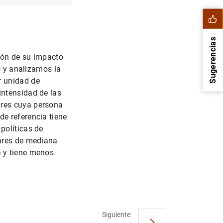
Sugerencias
ión de su impacto
s y analizamos la
r unidad de
intensidad de las
ares cuya persona
e referencia tiene
políticas de
ares de mediana
e y tiene menos
1
2
Siguiente