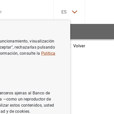
EN
ES
Estadísticas
Noticias y eventos
 funcionamiento, visualización
Volver
rbon emission intensity varies across Spanish households
Aceptar", rechazarlas pulsando
formación, consulte la
Política
nsity
terceros ajenas al Banco de
ina —como un reproductor de
lizar estos contenidos, usted
dad y de cookies.