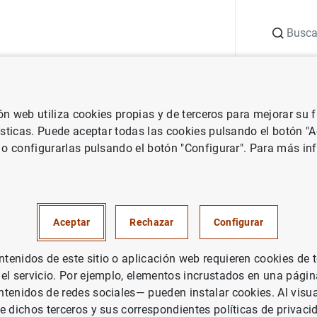
Buscar
uación
Punto de Información
Publicaciones
ión web utiliza cookies propias y de terceros para mejorar su
co e investigación
Documentos Ocasionales
How consumption ca
ísticas. Puede aceptar todas las cookies pulsando el botón "
 o configurarlas pulsando el botón "Configurar". Para más in
umption carbon emission inte
ross Spanish households
Aceptar
Rechazar
Configurar
enidos de este sitio o aplicación web requieren cookies de 
 el servicio. Por ejemplo, elementos incrustados en una pág
tenidos de redes sociales— pueden instalar cookies. Al visua
e dichos terceros y sus correspondientes políticas de privaci
rie: Documentos Ocasionales. 2309.