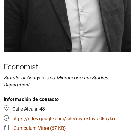
Economist
Structural Analysis and Microeconomic Studies
Department
Información de contacto
Calle Alcalá, 48
https://sites.google.com/site/myroslavpidkuyko
Curriculum Vitae (67
KB
)