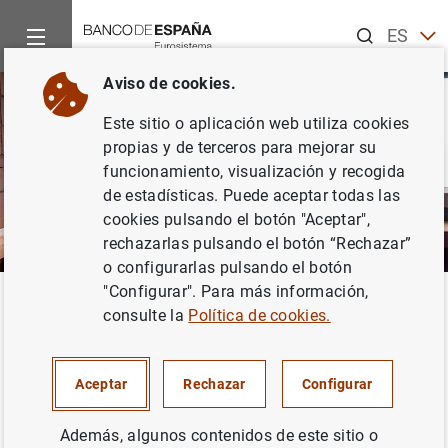
Buscar
ES
EN
Aviso de cookies.
Este sitio o aplicación web utiliza cookies
propias y de terceros para mejorar su
funcionamiento, visualización y recogida
de estadísticas. Puede aceptar todas las
cookies pulsando el botón "Aceptar",
rechazarlas pulsando el botón “Rechazar”
o configurarlas pulsando el botón
"Configurar". Para más información,
Inicio
Áreas de actuación
Análisis e investigación
Investi
Volver
consulte la
Política de cookies.
Pidkuyko, Myroslav
Aceptar
Rechazar
Configurar
Además, algunos contenidos de este sitio o