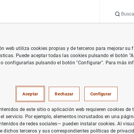
Buscar
uación
Punto de Información
Publicaciones
ión web utiliza cookies propias y de terceros para mejorar su
vestigación
Boletín Económico
Noviembre 2015
ísticas. Puede aceptar todas las cookies pulsando el botón "
 o configurarlas pulsando el botón "Configurar". Para más in
e 2015
Aceptar
Rechazar
Configurar
enidos de este sitio o aplicación web requieren cookies de 
rie: Boletín Económico.
 el servicio. Por ejemplo, elementos incrustados en una pág
tenidos de redes sociales— pueden instalar cookies. Al visua
tor: Banco de España
e dichos terceros y sus correspondientes políticas de privaci