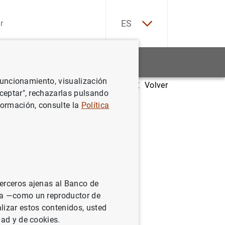
EN
ES
Estadísticas
Noticias y eventos
 funcionamiento, visualización
Volver
Aceptar", rechazarlas pulsando
formación, consulte la
Política
terceros ajenas al Banco de
ina —como un reproductor de
lizar estos contenidos, usted
dad y de cookies.