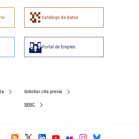
rio
Catálogo de datos
Portal de Empleo
aña
Solicitar cita previa
SEBC
RSS
Twitter
Linkedin
Youtube
Flickr
Instagram
Bluesky