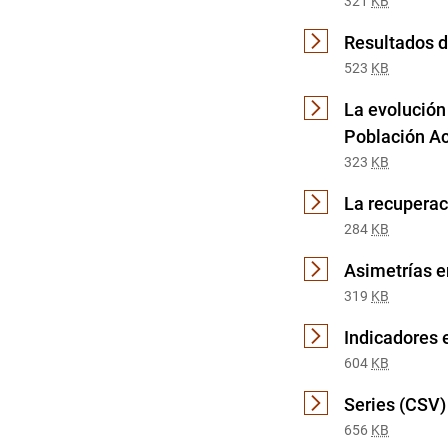
321
KB
Resultados d
523
KB
La evolución 
Población Ac
323
KB
La recupera
284
KB
Asimetrías en
319
KB
Indicadores
604
KB
Series (CSV)
656
KB