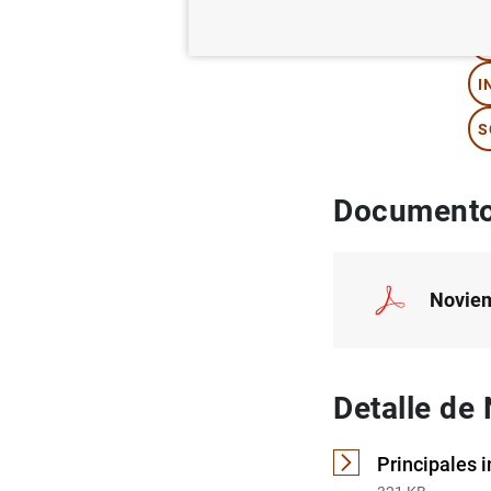
T
I
S
Documento
Noviem
Detalle de
Principales 