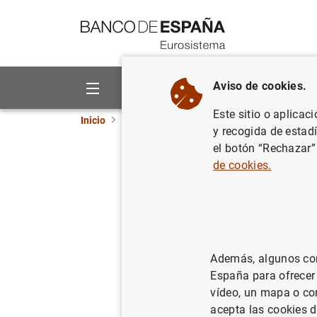
Ir a contenido
Aviso de cookies.
Sobre el Banco
Áreas de act
Este sitio o aplicac
Inicio
Publicaciones
Análisis económico e in
y recogida de estad
el botón “Rechazar”
Noviembr
de cookies.
24/11/2015
Además, algunos cont
Se
España para ofrecer
vídeo, un mapa o con
Au
acepta las cookies d