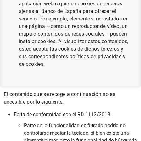
La presente declaración de accesibilidad se aplica al
aplicación web requieren cookies de terceros
siguiente sitio web:
ajenas al Banco de España para ofrecer el
servicio. Por ejemplo, elementos incrustados en
https://app.bde.es/hnb_www/
una página —como un reproductor de vídeo, un
mapa o contenidos de redes sociales— pueden
Situación de cumplimiento
instalar cookies. Al visualizar estos contenidos,
El sitio web es parcialmente conforme con el RD
usted acepta las cookies de dichos terceros y
1112/2018 debido a las excepciones y a la falta de
sus correspondientes políticas de privacidad y
conformidad de los aspectos que se indican a
de cookies.
continuación.
Contenido no accesible
El contenido que se recoge a continuación no es
accesible por lo siguiente:
Falta de conformidad con el RD 1112/2018.
Parte de la funcionalidad de filtrado podría no
controlarse mediante teclado, si bien existe una
alternativa mediante la funcionalidad de búsqueda