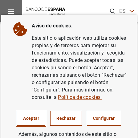
Buscar
ES
EN
Aviso de cookies.
Inicio
Accesibilidad
Declaración de accesibilidad
Volver
Este sitio o aplicación web utiliza cookies
Declaración de accesibilidad
propias y de terceros para mejorar su
funcionamiento, visualización y recogida
de estadísticas. Puede aceptar todas las
cookies pulsando el botón "Aceptar",
rechazarlas pulsando el botón “Rechazar”
Declaración de accesibilidad
o configurarlas pulsando el botón
"Configurar". Para más información,
Banco de España se ha comprometido a hacer accesible
consulte la
Política de cookies.
sus sitios web de conformidad con el
Real Decreto
1112/2018, de 7 de septiembre, sobre accesibilidad de
Aceptar
Rechazar
Configurar
los sitios web y aplicaciones para dispositivos móviles
del sector público
.
Además, algunos contenidos de este sitio o