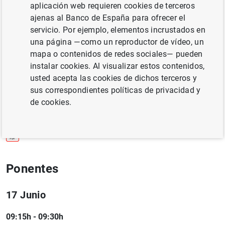
aplicación web requieren cookies de terceros
se analizaron las implicaciones de la expansión
ajenas al Banco de España para ofrecer el
monetaria no convencional, tanto desde la perspectiva de
servicio. Por ejemplo, elementos incrustados en
la economías avanzadas, como específicamente, los
una página —como un reproductor de vídeo, un
retos que plantea en Latinoamérica.
mapa o contenidos de redes sociales— pueden
Información
instalar cookies. Al visualizar estos contenidos,
usted acepta las cookies de dichos terceros y
17 Junio 2013
sus correspondientes políticas de privacidad y
de cookies.
Madrid
Agenda ( 150
KB
)
Ponentes
17 Junio
09:15h - 09:30h