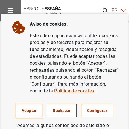
Buscar
ES
EN
Aviso de cookies.
Inicio
Noticias y eventos
Eventos del Banco de España
Co
Volver
Este sitio o aplicación web utiliza cookies
Central Bank (R)evolutions
propias y de terceros para mejorar su
funcionamiento, visualización y recogida
de estadísticas. Puede aceptar todas las
cookies pulsando el botón "Aceptar",
rechazarlas pulsando el botón “Rechazar”
La conferencia estuvo patrocinada por el Banco de
o configurarlas pulsando el botón
España y el Banco Mundial. En ella se reunió a
"Configurar". Para más información,
destacados académicos y representantes del sector
consulte la
Política de cookies.
público y privado para debatir sobre los retos de los
bancos centrales. Se analizaron los desafíos a los que se
enfrentan, tanto en el plano institucional como en el de
Aceptar
Rechazar
Configurar
sus políticas, como consecuencia de la introducción de
políticas macroprudenciales y de la combinación de los
Además, algunos contenidos de este sitio o
objetivos de estabilidad financiera e inflación. También