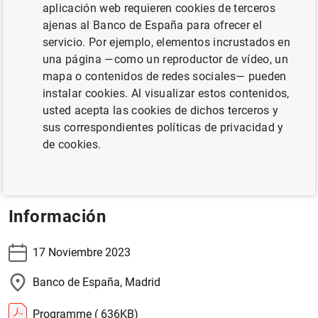
Los principales temas de la conferencia son:
aplicación web requieren cookies de terceros
ajenas al Banco de España para ofrecer el
tendencias y factores en la desigualdad de la
servicio. Por ejemplo, elementos incrustados en
mortalidad
una página —como un reproductor de vídeo, un
mapa o contenidos de redes sociales— pueden
jubilación y seguridad social
instalar cookies. Al visualizar estos contenidos,
envejecimiento de la población activa, pérdida de
usted acepta las cookies de dichos terceros y
habilidades y organización del trabajo
sus correspondientes políticas de privacidad y
de cookies.
perspectiva global del envejecimiento y desarrollo.
Asistencia: Sólo con invitación previa
Información
17 Noviembre 2023
Banco de España, Madrid
Programme ( 636
KB
)