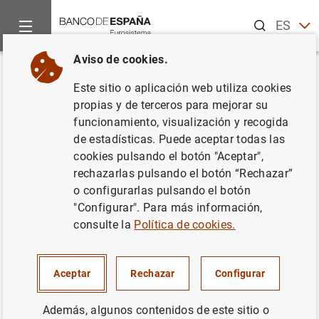
Buscar
ES
EN
Aviso de cookies.
Inicio
Noticias y eventos
Eventos del Banco de España
Co
Volver
Este sitio o aplicación web utiliza cookies
BE-CEMFI
Conference on Aging
propias y de terceros para mejorar su
funcionamiento, visualización y recogida
de estadísticas. Puede aceptar todas las
cookies pulsando el botón "Aceptar",
rechazarlas pulsando el botón “Rechazar”
Este evento forma parte de la Georgetown University
o configurarlas pulsando el botón
Global Economic Challenges Network (GEC), que
"Configurar". Para más información,
patrocina una serie de encuentros internacionales de
consulte la
Política de cookies.
trabajo, con el fin de reunir a distinguidos académicos y
responsables políticos para debatir acerca de algunos de
los problemas económicos más importantes de nuestro
Aceptar
Rechazar
Configurar
tiempo:
https://global.georgetown.edu/topics/global-
economic-challenges-network
.
Además, algunos contenidos de este sitio o