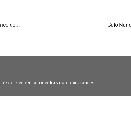
nco de...
Galo Nuño
s que quieres recibir nuestras comunicaciones.