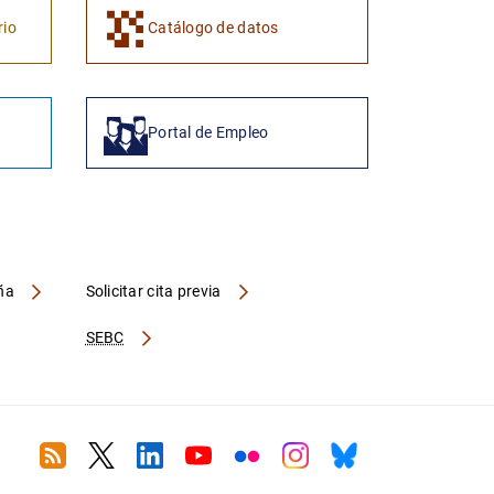
rio
Catálogo de datos
Portal de Empleo
aña
Solicitar cita previa
SEBC
RSS
Twitter
Linkedin
Youtube
Flickr
Instagram
Bluesky