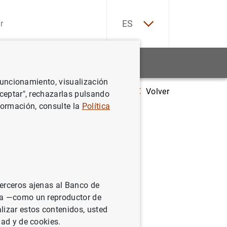
EN
ES
Estadísticas
Noticias y eventos
 funcionamiento, visualización
Volver
025 Banco de España-CEMFI-UIMP Conference on the Spanish Economy
Aceptar", rechazarlas pulsando
formación, consulte la
Política
-
terceros ajenas al Banco de
ina —como un reproductor de
lizar estos contenidos, usted
dad y de cookies.