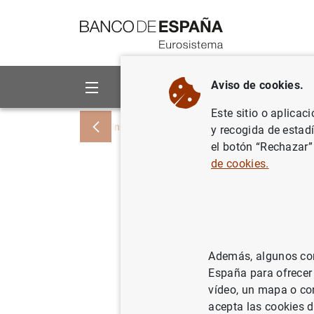
Ir a contenido
Aviso de cookies.
Sobre el Banco
Áreas de act
Este sitio o aplicac
Inicio
Noticias y eventos
Eventos del 
y recogida de estad
el botón “Rechazar”
de cookies.
Soledad Núñez.
UIMP Conferenc
Además, algunos cont
14:00
España para ofrecer
Evento mixto (presencial con ret
vídeo, un mapa o con
Península de la Magdalena
acepta las cookies d
Santander