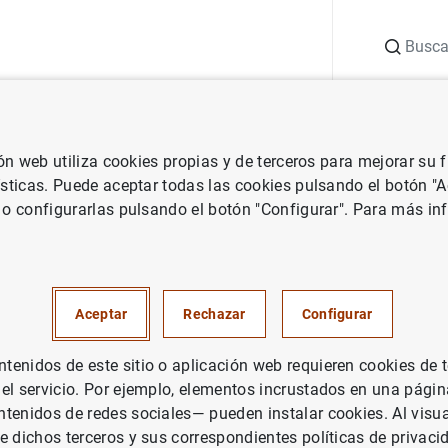
Buscar
uación
Punto de Información
Publicaciones
ión web utiliza cookies propias y de terceros para mejorar su
Banco de España
Agenda del Banco de España
Soledad Núñez.
2
ísticas. Puede aceptar todas las cookies pulsando el botón "
 o configurarlas pulsando el botón "Configurar". Para más in
2025 Banco de España-CEMFI
e on the Spanish Economy
Aceptar
Rechazar
Configurar
enidos de este sitio o aplicación web requieren cookies de 
 el servicio. Por ejemplo, elementos incrustados en una pág
ransmisión en directo)
tenidos de redes sociales— pueden instalar cookies. Al visua
e dichos terceros y sus correspondientes políticas de privaci