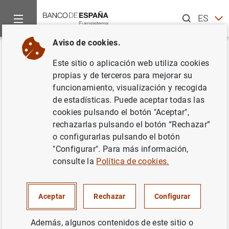
Buscar
ES
EN
Aviso de cookies.
Inicio
Noticias y eventos
Eventos del Banco de España
Ag
Volver
Este sitio o aplicación web utiliza cookies
Margarita Delgado.
Bretton
propias y de terceros para mejorar su
funcionamiento, visualización y recogida
Woods @80 and Austria’s IMF
de estadísticas. Puede aceptar todas las
Membership @75
cookies pulsando el botón "Aceptar",
rechazarlas pulsando el botón “Rechazar”
o configurarlas pulsando el botón
"Configurar". Para más información,
consulte la
Política de cookies.
15:30
Evento mixto (presencial con retransmisión en directo)
Oesterreichische Nationalbank
Aceptar
Rechazar
Configurar
Kassensaal
Otto-WagnerPlatz 3
Además, algunos contenidos de este sitio o
Viena