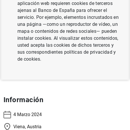
aplicación web requieren cookies de terceros
ajenas al Banco de España para ofrecer el
servicio. Por ejemplo, elementos incrustados en
La subgobernadora, Margarita Delgado, intervendrá en el
una página —como un reproductor de vídeo, un
panel
“
Green transition and the future patterns of capital
mapa o contenidos de redes sociales— pueden
flows and global liquidity”
en el acto
Bretton Woods @80
instalar cookies. Al visualizar estos contenidos,
and Austria’s IMF Membership @75
, organizado por el
usted acepta las cookies de dichos terceros y
Oesterreichische Nationalbank.
sus correspondientes políticas de privacidad y
de cookies.
Información
Información
4 Marzo 2024
Viena, Austria