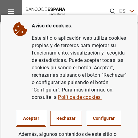
Buscar
ES
EN
Aviso de cookies.
Inicio
Noticias y eventos
Eventos del Banco de España
Ag
Volver
Este sitio o aplicación web utiliza cookies
José Luis Escrivá. XVI
propias y de terceros para mejorar su
funcionamiento, visualización y recogida
Encuentro Financiero
de estadísticas. Puede aceptar todas las
cookies pulsando el botón "Aceptar",
rechazarlas pulsando el botón “Rechazar”
o configurarlas pulsando el botón
14:15
"Configurar". Para más información,
Evento mixto (presencial con retransmisión en directo)
consulte la
Política de cookies.
Espacio El Beatriz Madrid
Madrid
Aceptar
Rechazar
Configurar
El gobernador, José Luis Escrivá, realizará una
Además, algunos contenidos de este sitio o