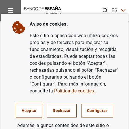
Buscar
ES
EN
Aviso de cookies.
Inicio
Noticias y eventos
Eventos del Banco de España
Ag
Volver
Este sitio o aplicación web utiliza cookies
Soledad Núñez. Día de la
propias y de terceros para mejorar su
funcionamiento, visualización y recogida
Eduación Financiera:
de estadísticas. Puede aceptar todas las
"Infórmate. Planifica. Decide."
cookies pulsando el botón "Aceptar",
rechazarlas pulsando el botón “Rechazar”
o configurarlas pulsando el botón
"Configurar". Para más información,
consulte la
Política de cookies.
12:20
Evento mixto (presencial con retransmisión en directo)
CNMV
Aceptar
Rechazar
Configurar
Barcelona
Además, algunos contenidos de este sitio o
La subgobernadora, Soledad Núñez, intervendrá en el Día