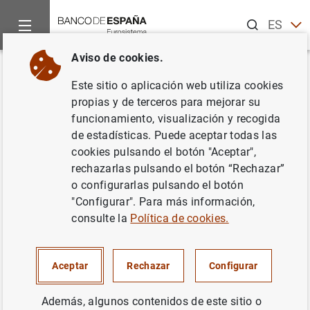
Buscar
ES
EN
Aviso de cookies.
Inicio
Noticias y eventos
Noticias del Banco Central Europeo
Volver
Este sitio o aplicación web utiliza cookies
Estado financiero consolidado
propias y de terceros para mejorar su
funcionamiento, visualización y recogida
del Eurosistema a 31 de marzo
de estadísticas. Puede aceptar todas las
de 2023
cookies pulsando el botón "Aceptar",
rechazarlas pulsando el botón “Rechazar”
o configurarlas pulsando el botón
05/04/2023
"Configurar". Para más información,
ESPAÑA
consulte la
Política de cookies.
POLÍTICA MONETARIA
SITUACIÓN ECONÓMICA
Aceptar
Rechazar
Configurar
Además, algunos contenidos de este sitio o