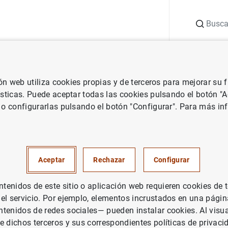
Buscar
uación
Punto de Información
Publicaciones
ión web utiliza cookies propias y de terceros para mejorar su
 Banco Central Europeo
Notas de prensa del Banco Central Europeo
ísticas. Puede aceptar todas las cookies pulsando el botón "
 o configurarlas pulsando el botón "Configurar". Para más in
 sociedades no financieras de
 cuarto trimestre de 2022
Aceptar
Rechazar
Configurar
PAÑA
enidos de este sitio o aplicación web requieren cookies de 
 el servicio. Por ejemplo, elementos incrustados en una pág
UACIÓN ECONÓMICA
tenidos de redes sociales— pueden instalar cookies. Al visua
e dichos terceros y sus correspondientes políticas de privaci