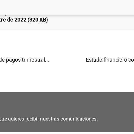
s y sociedades no financieras de la zona del euro: cuar
tre de 2022 (320
KB
)
e pagos trimestral...
Estado financiero co
s que quieres recibir nuestras comunicaciones.