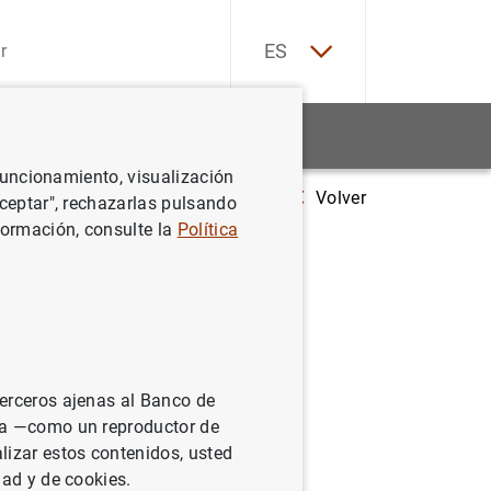
EN
ES
Estadísticas
Noticias y eventos
 funcionamiento, visualización
Volver
Hogares y sociedades no financieras de la zona del euro: cuarto trim
Aceptar", rechazarlas pulsando
formación, consulte la
Política
 la zona
terceros ajenas al Banco de
ina —como un reproductor de
lizar estos contenidos, usted
dad y de cookies.