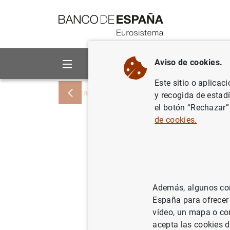
Ir a contenido
Aviso de cookies.
Sobre el Banco
Áreas de act
Este sitio o aplicac
Inicio
Noticias y eventos
Noticias del
y recogida de estad
el botón “Rechazar”
de cookies.
Hogares y
del euro:
05/04/2023
ES
Además, algunos cont
España para ofrecer
SIT
vídeo, un mapa o con
acepta las cookies d