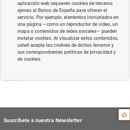
aplicación web requieren cookies de terceros
Estadísticas de emisiones de valores de la
ajenas al Banco de España para ofrecer el
zona del euro: abril de 2017 (660
KB
)
servicio. Por ejemplo, elementos incrustados en
una página —como un reproductor de vídeo, un
mapa o contenidos de redes sociales— pueden
instalar cookies. Al visualizar estos contenidos,
usted acepta las cookies de dichos terceros y
Siguiente
El BCE completa una inversi...
sus correspondientes políticas de privacidad y
de cookies.
Anterior
El BCE publica el acuerdo d...
Sugerencia
Suscríbete a nuestra Newsletter