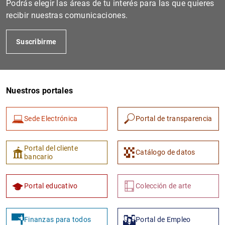
Podrás elegir las áreas de tu interés para las que quieres
recibir nuestras comunicaciones.
Suscribirme
Nuestros portales
Sede Electrónica
Portal de transparencia
1
2
Portal del cliente
Catálogo de datos
bancario
Portal educativo
Colección de arte
Finanzas para todos
Portal de Empleo