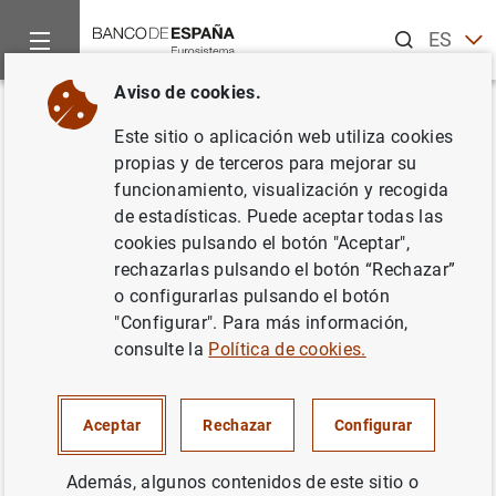
Buscar
ES
EN
Aviso de cookies.
Inicio
Noticias y eventos
Noticias del Banco Central Europeo
Volver
Este sitio o aplicación web utiliza cookies
Estadísticas de emisiones de
propias y de terceros para mejorar su
funcionamiento, visualización y recogida
valores de la zona del euro:
de estadísticas. Puede aceptar todas las
abril de 2017
cookies pulsando el botón "Aceptar",
rechazarlas pulsando el botón “Rechazar”
o configurarlas pulsando el botón
13/06/2017
"Configurar". Para más información,
SITUACIÓN ECONÓMICA
consulte la
Política de cookies.
ESPAÑA
Aceptar
Rechazar
Configurar
Además, algunos contenidos de este sitio o