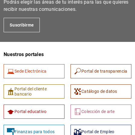
Podrás elegir las áreas de tu interés para las que quieres
recibir nuestras comunicaciones.
Suscribirme
Nuestros portales
Sede Electrónica
Portal de transparencia
1
2
Portal del cliente
Catálogo de datos
bancario
Portal educativo
Colección de arte
Finanzas para todos
Portal de Empleo