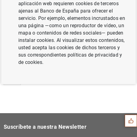
aplicación web requieren cookies de terceros
Estado financiero consolidado del
ajenas al Banco de España para ofrecer el
Eurosistema a 10 de abril de 2015 (277
KB
)
servicio. Por ejemplo, elementos incrustados en
una página —como un reproductor de vídeo, un
mapa o contenidos de redes sociales— pueden
instalar cookies. Al visualizar estos contenidos,
usted acepta las cookies de dichos terceros y
Siguiente
Resultados de la encuesta d...
sus correspondientes políticas de privacidad y
de cookies.
Anterior
Estadísticas de emisiones d...
Sugerencia
Suscríbete a nuestra Newsletter