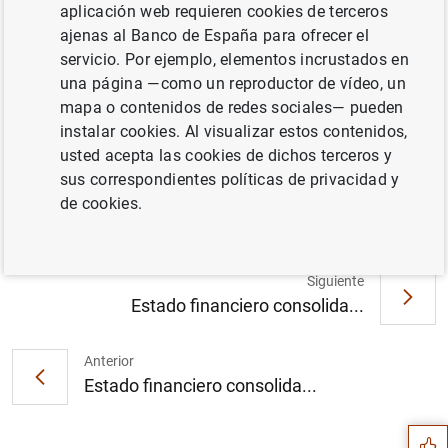
aplicación web requieren cookies de terceros
ajenas al Banco de España para ofrecer el
servicio. Por ejemplo, elementos incrustados en
Resultados de la encuesta de marzo de
una página —como un reproductor de vídeo, un
2015 sobre las condiciones de crédito en los
mapa o contenidos de redes sociales— pueden
mercados de financiación de valores y de
instalar cookies. Al visualizar estos contenidos,
derivados OTC denominados en euros
usted acepta las cookies de dichos terceros y
(SESFOD) (55
KB
)
sus correspondientes políticas de privacidad y
de cookies.
Siguiente
Estado financiero consolida...
Sugerencia
Anterior
Estado financiero consolida...