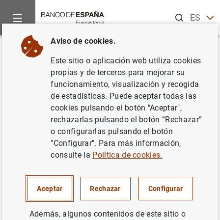
Buscar
ES
EN
Aviso de cookies.
Inicio
Noticias y eventos
Noticias del Banco Central Europeo
Volver
Este sitio o aplicación web utiliza cookies
Resultados de la encuesta de
propias y de terceros para mejorar su
funcionamiento, visualización y recogida
marzo de 2015 sobre las
de estadísticas. Puede aceptar todas las
condiciones de crédito en los
cookies pulsando el botón "Aceptar",
rechazarlas pulsando el botón “Rechazar”
mercados de financiación de
o configurarlas pulsando el botón
valores y de derivados OTC
"Configurar". Para más información,
consulte la
Política de cookies.
denominados en euros
(SESFOD)
Aceptar
Rechazar
Configurar
10/04/2015
Además, algunos contenidos de este sitio o