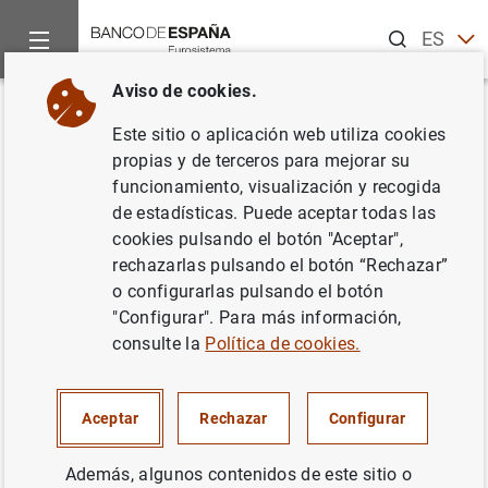
Buscar
ES
EN
Aviso de cookies.
Inicio
Noticias y eventos
Noticias del Banco de España
No
Volver
Este sitio o aplicación web utiliza cookies
@BancoDeEspana se estrena en
propias y de terceros para mejorar su
funcionamiento, visualización y recogida
Twitter
de estadísticas. Puede aceptar todas las
cookies pulsando el botón "Aceptar",
31/10/2018
rechazarlas pulsando el botón “Rechazar”
o configurarlas pulsando el botón
BANCO DE ESPAÑA
"Configurar". Para más información,
consulte la
Política de cookies.
Aceptar
Rechazar
Configurar
@BancoDeEspana se estrena en Twitter
(145
KB
)
Además, algunos contenidos de este sitio o