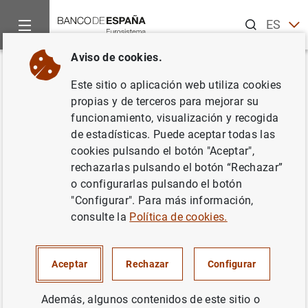
Buscar
ES
EN
Aviso de cookies.
Inicio
Noticias y eventos
Noticias del Banco de España
In
Volver
Este sitio o aplicación web utiliza cookies
D.G. Conducta Financiera y
propias y de terceros para mejorar su
funcionamiento, visualización y recogida
Billetes. Firma del Convenio
de estadísticas. Puede aceptar todas las
Asociación Española de Banca-
cookies pulsando el botón "Aceptar",
rechazarlas pulsando el botón “Rechazar”
Ayuntamiento de Madrid
o configurarlas pulsando el botón
"Configurar". Para más información,
09/01/2023
consulte la
Política de cookies.
Aceptar
Rechazar
Configurar
D.G. Conducta Financiera y Billetes. Firma
Además, algunos contenidos de este sitio o
del Convenio Asociación Española de