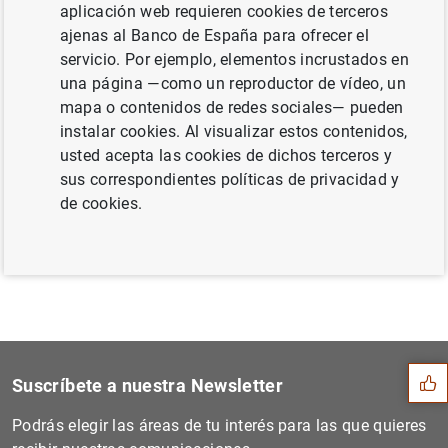
aplicación web requieren cookies de terceros
Banca-Ayuntamiento de Madrid (95
KB
)
ajenas al Banco de España para ofrecer el
servicio. Por ejemplo, elementos incrustados en
una página —como un reproductor de vídeo, un
mapa o contenidos de redes sociales— pueden
Siguiente
instalar cookies. Al visualizar estos contenidos,
D.G. Economía y Estadística...
usted acepta las cookies de dichos terceros y
sus correspondientes políticas de privacidad y
de cookies.
Anterior
D.G. Economía y Estadística...
Sugerencia
Suscríbete a nuestra Newsletter
Podrás elegir las áreas de tu interés para las que quieres