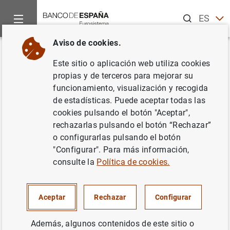
Buscar
ES
EN
Aviso de cookies.
Inicio
Noticias y eventos
Noticias del Banco de España
In
Volver
Este sitio o aplicación web utiliza cookies
D.G. Economía y Estadística.
propias y de terceros para mejorar su
funcionamiento, visualización y recogida
Comisión de Trabajo del
de estadísticas. Puede aceptar todas las
Consejo Económico y Social.
cookies pulsando el botón "Aceptar",
rechazarlas pulsando el botón “Rechazar”
"Memoria socioeconómica y
o configurarlas pulsando el botón
laboral de España"
"Configurar". Para más información,
consulte la
Política de cookies.
14/02/2023
Aceptar
Rechazar
Configurar
Además, algunos contenidos de este sitio o