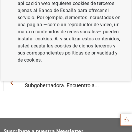
D.G. Economía y Estadística. Comisión de
aplicación web requieren cookies de terceros
Trabajo del Consejo Económico y Social.
ajenas al Banco de España para ofrecer el
"Memoria socioeconómica y laboral de
servicio. Por ejemplo, elementos incrustados en
España" (2
MB
)
una página —como un reproductor de vídeo, un
mapa o contenidos de redes sociales— pueden
instalar cookies. Al visualizar estos contenidos,
usted acepta las cookies de dichos terceros y
sus correspondientes políticas de privacidad y
Siguiente
de cookies.
D.G. Conducta Financiera y...
Anterior
Subgobernadora. Encuentro a...
Sugerencia
Suscríbete a nuestra Newsletter