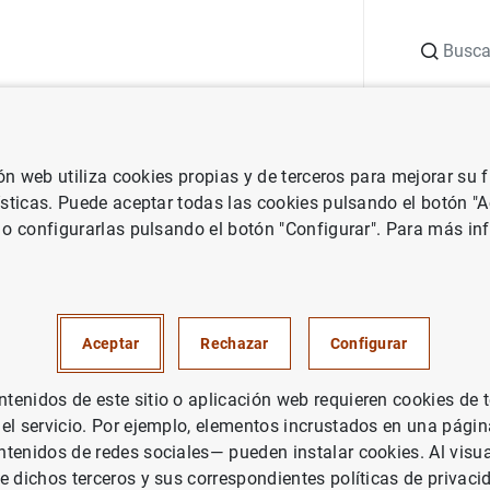
Buscar
uación
Punto de Información
Publicaciones
ión web utiliza cookies propias y de terceros para mejorar su
 Banco de España
Intervenciones públicas
D.G. Economía y Esta
ísticas. Puede aceptar todas las cookies pulsando el botón "
 o configurarlas pulsando el botón "Configurar". Para más in
omía y Estadística. Proyeccio
nómicas de la economía espa
Aceptar
Rechazar
Configurar
5
enidos de este sitio o aplicación web requieren cookies de 
 el servicio. Por ejemplo, elementos incrustados en una pág
tenidos de redes sociales— pueden instalar cookies. Al visua
e dichos terceros y sus correspondientes políticas de privaci