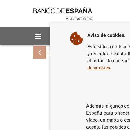
Ir a contenido
Aviso de cookies.
Sobre el Banco
Áreas de act
Este sitio o aplicac
Inicio
Noticias y eventos
Noticias del
y recogida de estad
el botón “Rechazar”
de cookies.
D.G. Econ
macroeco
2022-202
Además, algunos cont
España para ofrecer
20/12/2022
vídeo, un mapa o con
acepta las cookies d