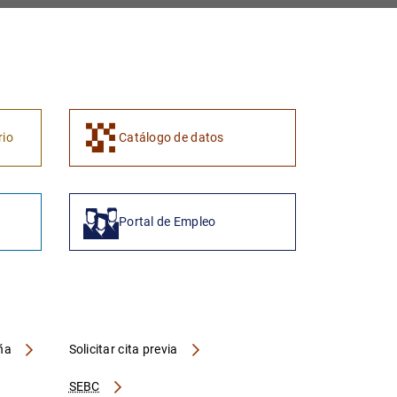
1
2
rio
Catálogo de datos
Portal de Empleo
aña
Solicitar cita previa
SEBC