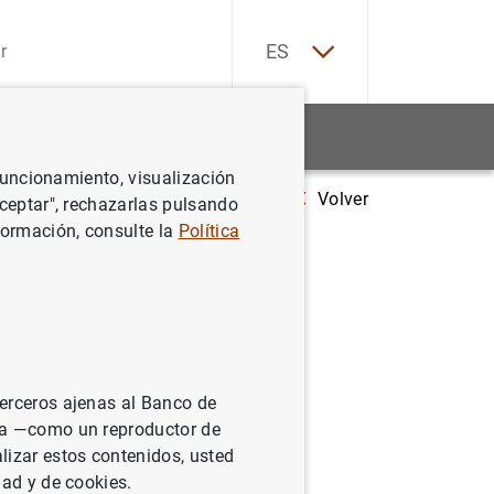
EN
ES
Estadísticas
Noticias y eventos
 funcionamiento, visualización
Volver
dística. Proyecciones macroeconómicas de la economía española 2022-2
Aceptar", rechazarlas pulsando
formación, consulte la
Política
nes
ñola
terceros ajenas al Banco de
ina —como un reproductor de
lizar estos contenidos, usted
dad y de cookies.