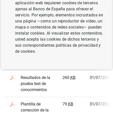
aplicación web requieren cookies de terceros
Fecha límite admisión
ajenas al Banco de España para ofrecer el
solicitudes
10/06/2026
servicio. Por ejemplo, elementos incrustados en
una página —como un reproductor de vídeo, un
mapa o contenidos de redes sociales— pueden
Todos los ficheros se muestran en formato
.PDF
instalar cookies. Al visualizar estos contenidos,
usted acepta las cookies de dichos terceros y
sus correspondientes políticas de privacidad y
de cookies.
Nombre del
Tamaño
Fecha
documento
Resultados de la
260
KB
31/07/2026
prueba test de
conocimientos
Plantilla de
79
KB
31/07/2026
corrección de la