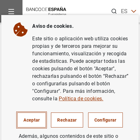
Buscar
ES
EN
Aviso de cookies.
Inicio
RSS
Banco de España - Trabajar en el Banco
Person
Volver
Este sitio o aplicación web utiliza cookies
Personal Técnico Generalista
propias y de terceros para mejorar su
funcionamiento, visualización y recogida
de estadísticas. Puede aceptar todas las
cookies pulsando el botón "Aceptar",
rechazarlas pulsando el botón “Rechazar”
PLAZO CERRADO
o configurarlas pulsando el botón
FIJO
"Configurar". Para más información,
Fecha de actualización: 31/07/2026
consulte la
Política de cookies.
Nº de anuncio
2026A11
Aceptar
Rechazar
Configurar
Número de plazas
65
Fecha de anuncio
18/05/2026
Además, algunos contenidos de este sitio o