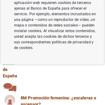
aplicación web requieren cookies de terceros
techo
ajenas al Banco de España para ofrecer el
de
servicio. Por ejemplo, elementos incrustados en
cristal?
una página —como un reproductor de vídeo, un
El
mapa o contenidos de redes sociales— pueden
instalar cookies. Al visualizar estos contenidos,
progreso
usted acepta las cookies de dichos terceros y
profesional
sus correspondientes políticas de privacidad y
de las
de cookies.
mujeres
en el
Banco
de
España
8M Promoción femenina: ¿escaleras o
ascensor?