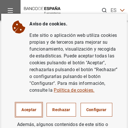
Buscar
ES
EN
Aviso de cookies.
Inicio
Novedades
Día de la Mujer
Volver
Este sitio o aplicación web utiliza cookies
Día de la Mujer
propias y de terceros para mejorar su
funcionamiento, visualización y recogida
Blog/Podcast
de estadísticas. Puede aceptar todas las
cookies pulsando el botón "Aceptar",
rechazarlas pulsando el botón “Rechazar”
07/03/2025
o configurarlas pulsando el botón
"Configurar". Para más información,
GÉNERO
consulte la
Política de cookies.
Aceptar
Rechazar
Configurar
¿Qué
Blog del Banco de España. Soledad Núñez
queda
(subgobernadora), Juan Manuel Delgado,
Además, algunos contenidos de este sitio o
del
Laura Hospido