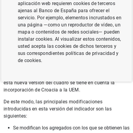
aplicación web requieren cookies de terceros
16/11/2023
ajenas al Banco de España para ofrecer el
servicio. Por ejemplo, elementos incrustados en
una página —como un reproductor de vídeo, un
mapa o contenidos de redes sociales— pueden
El
cuadro de Sintesis de Indicadores Estructurales de la
instalar cookies. Al visualizar estos contenidos,
Economia Española y de la Union Europea
se ha
usted acepta las cookies de dichos terceros y
actualizado para reflejar dos modificaciones en los
sus correspondientes políticas de privacidad y
agregados de la Unión Europea (UE) y la Unión
de cookies.
Económica y Monetaria (UEM). En primer lugar, muchas
de las variables del indicador ya no incluyen información
del Reino Unido desde el inicio de las series. Además,
esta nueva versión del cuadro se tiene en cuenta la
incorporación de Croacia a la UEM.
De este modo, las principales modificaciones
introducidas en esta versión del indicador son las
siguientes:
Se modifican los agregados con los que se obtienen las