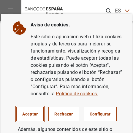
Buscar
ES
EN
Aviso de cookies.
Inicio
Estadísticas
Estadísticas económicas generales
An
Volver
Este sitio o aplicación web utiliza cookies
Actualización y modificación
propias y de terceros para mejorar su
funcionamiento, visualización y recogida
del cuadro de los Indicadores
de estadísticas. Puede aceptar todas las
Estructurales de la Economía
cookies pulsando el botón "Aceptar",
rechazarlas pulsando el botón “Rechazar”
Española y de la UE para reflejar
o configurarlas pulsando el botón
la salida del Reino Unido de la
"Configurar". Para más información,
consulte la
Política de cookies.
UE y la entrada de Croacia en la
UEM
Aceptar
Rechazar
Configurar
Síntesis de indicadores
Además, algunos contenidos de este sitio o