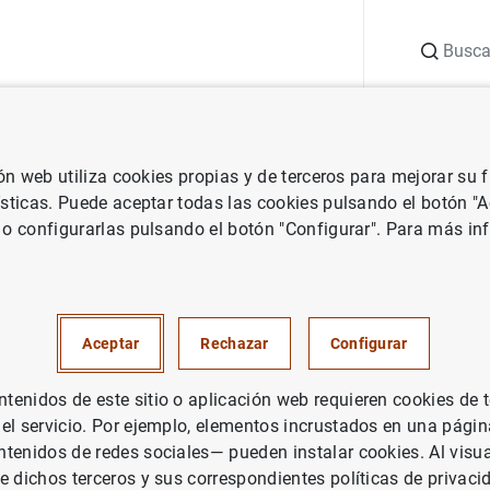
Buscar
uación
Punto de Información
Publicaciones
ión web utiliza cookies propias y de terceros para mejorar su
generales
Anuncios de estadísticas económicas generales
BExpl
ísticas. Puede aceptar todas las cookies pulsando el botón "
 o configurarlas pulsando el botón "Configurar". Para más in
el mercado de vivienda
indicadores
Aceptar
Rechazar
Configurar
enidos de este sitio o aplicación web requieren cookies de 
 el servicio. Por ejemplo, elementos incrustados en una pág
tenidos de redes sociales— pueden instalar cookies. Al visua
e dichos terceros y sus correspondientes políticas de privaci