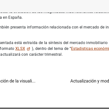
ible la aplicación
BExplora el mercado de vivienda
, una 
nocer la evolución de las magnitudes más relevantes relacion
a en España.
mbién presenta información relacionada con el mercado de i
entada está extraída de la síntesis del mercado inmobiliario
 formato
XLSX
), dentro del tema de “
Estadisticas económ
actualizará con carácter trimestral.
ción de la visuali...
Actualización y modi