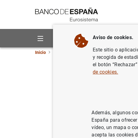
Ir a contenido
Aviso de cookies.
Sobre el Banco
Áreas de act
Este sitio o aplicac
Inicio
Estadísticas
Estadísticas económicas 
y recogida de estad
el botón “Rechazar”
BExplora 
de cookies.
Síntesis de 
Además, algunos cont
España para ofrecer
27/11/2023
vídeo, un mapa o con
acepta las cookies d