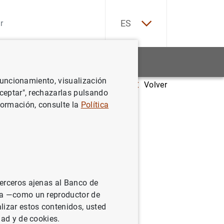
EN
ES
Estadísticas
Noticias y eventos
 funcionamiento, visualización
Volver
ora el mercado de vivienda
Aceptar", rechazarlas pulsando
formación, consulte la
Política
terceros ajenas al Banco de
ina —como un reproductor de
lizar estos contenidos, usted
dad y de cookies.