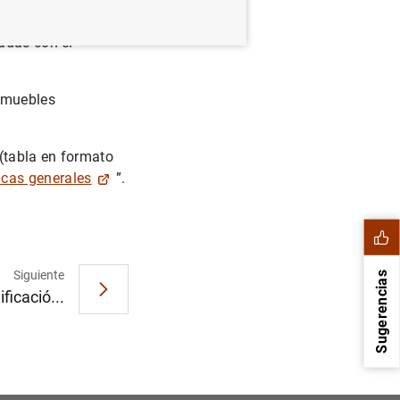
nueva visualización
adas con el
nmuebles
 (tabla en formato
icas generales
”.
Siguiente
Sugerencias
ficació...