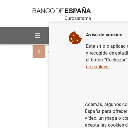
Ir a contenido
Aviso de cookies.
Sobre el Banco
Áreas de act
Este sitio o aplicac
Inicio
Estadísticas
Cuentas financiera
y recogida de estad
el botón “Rechazar”
de cookies.
Se amplía
instituci
desagrega
Además, algunos cont
intermedi
España para ofrecer
vídeo, un mapa o con
e institu
acepta las cookies d