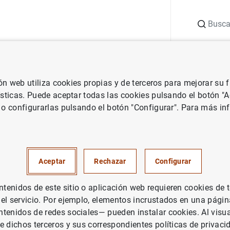
Buscar
uación
Punto de Información
Publicaciones
ión web utiliza cookies propias y de terceros para mejorar su
s
Anuncios de las estadísticas de cuentas financieras
Se amplía 
ísticas. Puede aceptar todas las cookies pulsando el botón "
 o configurarlas pulsando el botón "Configurar". Para más in
 el detalle sectorial dentro de
ones financieras no monetarias
Aceptar
Rechazar
Configurar
 en tres subsectores: otros
enidos de este sitio o aplicación web requieren cookies de 
arios financieros, auxiliares f
 el servicio. Por ejemplo, elementos incrustados en una pág
tenidos de redes sociales— pueden instalar cookies. Al visua
ciones financieras de actividad
e dichos terceros y sus correspondientes políticas de privaci