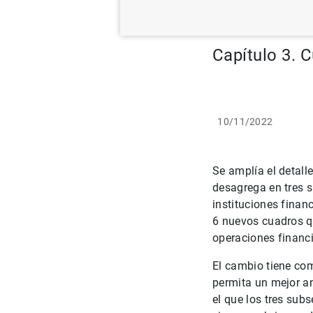
y prestam
Capítulo 3. 
10/11/2022
Se amplía el detall
desagrega en tres s
instituciones finan
6 nuevos cuadros q
operaciones financi
El cambio tiene com
permita un mejor an
el que los tres sub