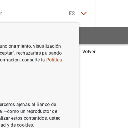
EN
ES
Estadísticas
Noticias y eventos
 funcionamiento, visualización
Volver
el detalle sectorial dentro de otras instituciones financieras no monetari
Aceptar", rechazarlas pulsando
formación, consulte la
Política
 otras
, que se
terceros ajenas al Banco de
inancieros
ina —como un reproductor de
lizar estos contenidos, usted
 limitada
dad y de cookies.