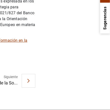
as expresada en los
ategia para
Sugerencias
 2021/827 del Banco
a la Orientación
 Europeo en materia
formación en la
1
2
Siguiente
e la So...