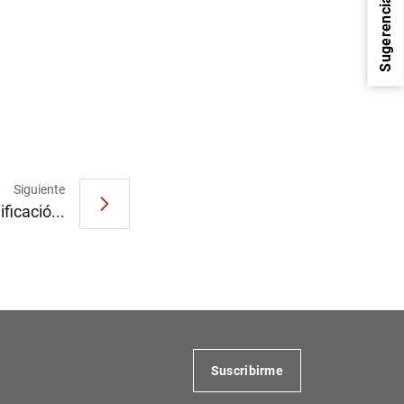
Sugerencias
Siguiente
ficació...
1
2
Suscribirme