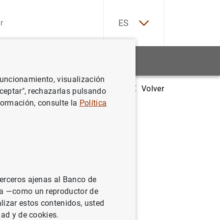
EN
ES
Estadísticas
Noticias y eventos
 funcionamiento, visualización
Volver
ra investigadores
Nuevos conjuntos de datos de las obras “Ensayos so
Aceptar", rechazarlas pulsando
formación, consulte la
Política
s
anca
terceros ajenas al Banco de
os I y II
ina —como un reproductor de
lizar estos contenidos, usted
dad y de cookies.