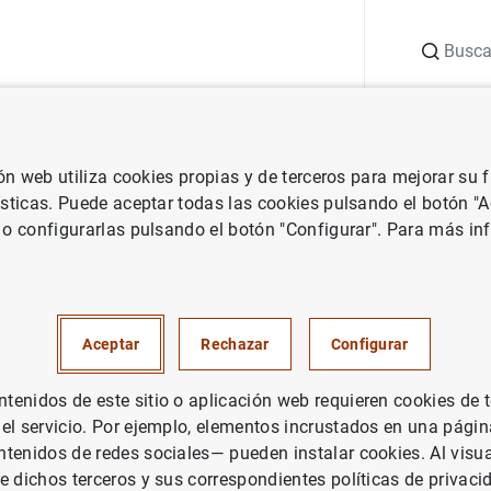
Buscar
uación
Punto de Información
Publicaciones
ión web utiliza cookies propias y de terceros para mejorar su
icas para investigadores
Anuncios sobre estadísticas históricas pa
ísticas. Puede aceptar todas las cookies pulsando el botón "
 o configurarlas pulsando el botón "Configurar". Para más in
njuntos de datos de las obra
sobre la economía española a
Aceptar
Rechazar
Configurar
del siglo XIX” (1970) y “La b
enidos de este sitio o aplicación web requieren cookies de 
en la Restauración” (1974), tom
 el servicio. Por ejemplo, elementos incrustados en una pág
tenidos de redes sociales— pueden instalar cookies. Al visua
e dichos terceros y sus correspondientes políticas de privaci
 históricas para investigadores