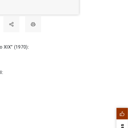
o XIX” (1970):
I: