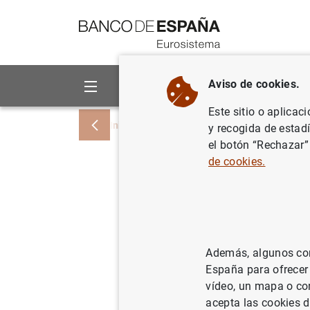
Ir a contenido
Aviso de cookies.
Sobre el Banco
Áreas de act
Este sitio o aplicac
Inicio
Estadísticas
Estadísticas histór
y recogida de estad
el botón “Rechazar”
de cookies.
Nuevos co
“Ensayos 
mediados 
Además, algunos cont
española 
España para ofrecer
vídeo, un mapa o con
acepta las cookies d
Estadísticas