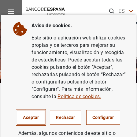
Buscar
ES
EN
Aviso de cookies.
Este sitio o aplicación web utiliza cookies
propias y de terceros para mejorar su
funcionamiento, visualización y recogida
de estadísticas. Puede aceptar todas las
cookies pulsando el botón "Aceptar",
rechazarlas pulsando el botón “Rechazar”
o configurarlas pulsando el botón
"Configurar". Para más información,
Inicio
Áreas de actuación
Análisis e investigación
Investi
Volver
consulte la
Política de cookies.
Esteban García-Escudero,
Enrique
Aceptar
Rechazar
Configurar
Además, algunos contenidos de este sitio o