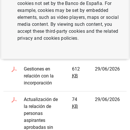
cookies not set by the Banco de España. For
Open date
24/07/2023
example, cookies may be set by embedded
Deadline
12/09/2023
elements, such as video players, maps or social
media content. By viewing such content, you
accept these third-party cookies and the related
All files are shown in format
.PDF
privacy and cookies policies.
Document name
Size
Date
Gestiones en
612
29/06/2026
relación con la
KB
incorporación
Actualización de
74
29/06/2026
la relación de
KB
personas
aspirantes
aprobadas sin