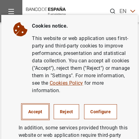
Search
EN
ES
Cookies notice.
Home
About us
Careers
Personal Experto en Recursos Hu
Back
This website or web application uses first-
Personal Experto en Recursos
party and third-party cookies to improve
performance, presentation and statistical
Humanos y Organización
data collection. You can accept all cookies
("Accept"), reject them ("Reject") or manage
them in "Settings". For more information,
see the
Cookies Policy
for more
information.
POST CLOSED
PERMANENT
Update date: 29/06/2026
Accept
Reject
Configure
Announcement number
2023A18
In addition, some services provided through this
Number of openings
15
website or web application require third-party