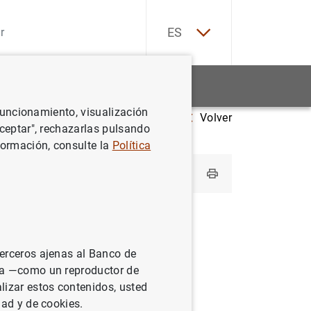
EN
ES
Estadísticas
Noticias y eventos
 funcionamiento, visualización
Volver
Aceptar", rechazarlas pulsando
formación, consulte la
Política
jo.
terceros ajenas al Banco de
ina —como un reproductor de
lizar estos contenidos, usted
dad y de cookies.