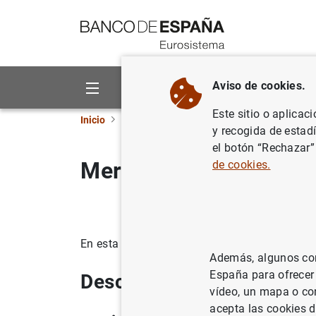
Ir a contenido
Aviso de cookies.
Sobre el Banco
Áreas de act
Este sitio o aplicac
Inicio
Estadísticas
Estadísticas históricas pa
y recogida de estad
el botón “Rechazar”
Mercado de trabajo
de cookies.
En esta sección se presenta toda la informaci
Además, algunos cont
España para ofrecer
Descarga de datos
vídeo, un mapa o con
acepta las cookies d