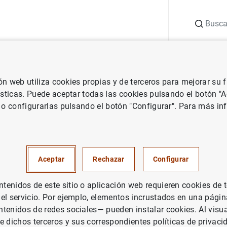
Buscar
uación
Punto de Información
Publicaciones
ión web utiliza cookies propias y de terceros para mejorar su
ra investigadores
Mercado de trabajo
ísticas. Puede aceptar todas las cookies pulsando el botón "
 o configurarlas pulsando el botón "Configurar". Para más in
Aceptar
Rechazar
Configurar
ón estadística histórica disponible sobre el mercado de traba
enidos de este sitio o aplicación web requieren cookies de 
 el servicio. Por ejemplo, elementos incrustados en una pág
tenidos de redes sociales— pueden instalar cookies. Al visua
e dichos terceros y sus correspondientes políticas de privaci