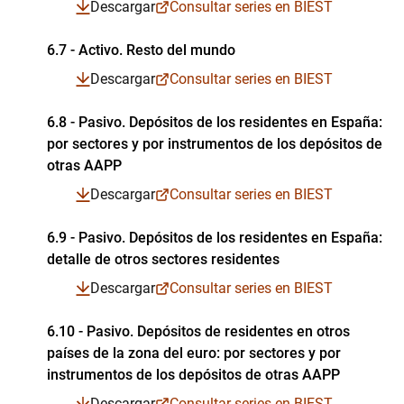
Descargar
Consultar series en BIEST
6.7 - Activo. Resto del mundo
Cuadro en formato PDF
Descargar
Consultar series en BIEST
Series temporales en formato Excel
Series temporales en formato CSV
6.8 - Pasivo. Depósitos de los residentes en España:
por sectores y por instrumentos de los depósitos de
Cuadro en formato PDF
Series temporales en formato Excel
Series temporales en formato CSV
otras AAPP
Descargar
Consultar series en BIEST
6.9 - Pasivo. Depósitos de los residentes en España:
detalle de otros sectores residentes
Cuadro en formato PDF
Series temporales en formato Excel
Series temporales en formato CSV
Descargar
Consultar series en BIEST
6.10 - Pasivo. Depósitos de residentes en otros
países de la zona del euro: por sectores y por
Cuadro en formato PDF
Series temporales en formato Excel
Series temporales en formato CSV
instrumentos de los depósitos de otras AAPP
Descargar
Consultar series en BIEST