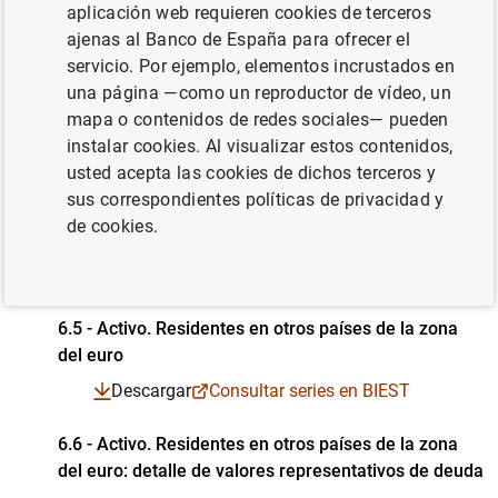
aplicación web requieren cookies de terceros
6.2 - Pasivo. Resumen
ajenas al Banco de España para ofrecer el
Cuadro en formato PDF
servicio. Por ejemplo, elementos incrustados en
Descargar
Consultar series en BIEST
Series temporales en formato Excel
Series temporales en formato CSV
una página —como un reproductor de vídeo, un
mapa o contenidos de redes sociales— pueden
6.3 - Activo. Residentes en España
instalar cookies. Al visualizar estos contenidos,
Cuadro en formato PDF
Descargar
Consultar series en BIEST
Series temporales en formato Excel
Series temporales en formato CSV
usted acepta las cookies de dichos terceros y
sus correspondientes políticas de privacidad y
6.4 - Activo. Residentes en España: detalle de valores
de cookies.
representativos de deuda
Cuadro en formato PDF
Series temporales en formato Excel
Series temporales en formato CSV
Descargar
Consultar series en BIEST
6.5 - Activo. Residentes en otros países de la zona
del euro
Cuadro en formato PDF
Series temporales en formato Excel
Series temporales en formato CSV
Descargar
Consultar series en BIEST
6.6 - Activo. Residentes en otros países de la zona
del euro: detalle de valores representativos de deuda
Cuadro en formato PDF
Series temporales en formato Excel
Series temporales en formato CSV