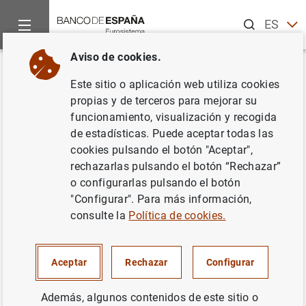
Buscar
ES
EN
Aviso de cookies.
Inicio
Estadísticas
Estadísticas por publicaciones
Boletín
Volver
Este sitio o aplicación web utiliza cookies
6. Instituciones Financieras
propias y de terceros para mejorar su
funcionamiento, visualización y recogida
Monetarias
de estadísticas. Puede aceptar todas las
cookies pulsando el botón "Aceptar",
rechazarlas pulsando el botón “Rechazar”
o configurarlas pulsando el botón
Balance según los estados de la zona del euro
"Configurar". Para más información,
consulte la
Política de cookies.
6.A - Balance. Detalle por instituciones
Descargar
Aceptar
Rechazar
Configurar
6.1 - Activo. Resumen
Cuadro en formato PDF
Descargar
Consultar series en BIEST
Además, algunos contenidos de este sitio o