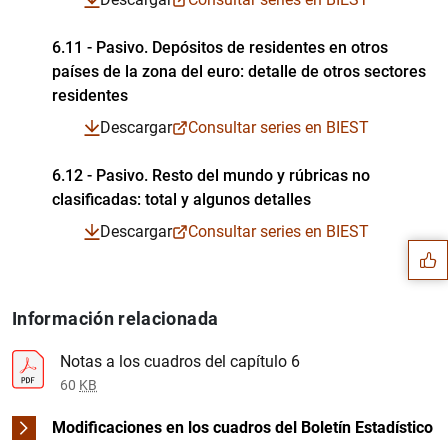
6.11 - Pasivo. Depósitos de residentes en otros
países de la zona del euro: detalle de otros sectores
Cuadro en formato PDF
Series temporales en formato Excel
Series temporales en formato CSV
residentes
Descargar
Consultar series en BIEST
6.12 - Pasivo. Resto del mundo y rúbricas no
Sugerencia
clasificadas: total y algunos detalles
Cuadro en formato PDF
Series temporales en formato Excel
Series temporales en formato CSV
Descargar
Consultar series en BIEST
Cuadro en formato PDF
Información relacionada
Series temporales en formato Excel
Series temporales en formato CSV
Notas a los cuadros del capítulo 6
60
KB
Modificaciones en los cuadros del Boletín Estadístico