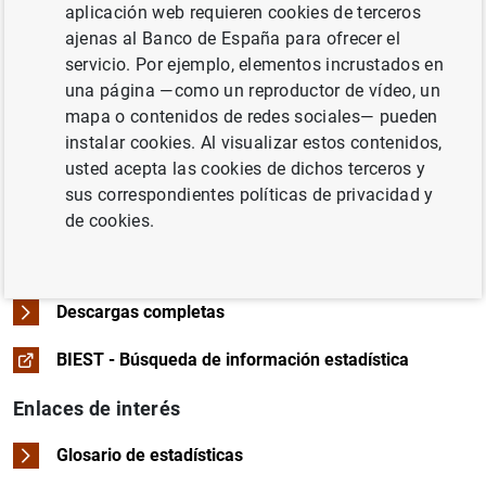
aplicación web requieren cookies de terceros
Cuadro en formato PDF
Descargar
Descargar
Consultar series en BIEST
Consultar series en BIEST
18.5 - Distribución geográfica
ajenas al Banco de España para ofrecer el
Series temporales en formato Excel
Series temporales en formato CSV
servicio. Por ejemplo, elementos incrustados en
Cuadro en formato PDF
Información relacionada
Descargar
Consultar series en BIEST
18.7 - Exportaciones/expediciones
Series temporales en formato Excel
Series temporales en formato CSV
una página —como un reproductor de vídeo, un
Cuadro en formato PDF
Cuadro en formato PDF
mapa o contenidos de redes sociales— pueden
Descargar
Consultar series en BIEST
Modificaciones en los cuadros del Boletín Estadístico
Series temporales en formato Excel
Series temporales en formato Excel
Series temporales en formato CSV
Series temporales en formato CSV
instalar cookies. Al visualizar estos contenidos,
Cuadro en formato PDF
Series temporales
usted acepta las cookies de dichos terceros y
Series temporales en formato Excel
Series temporales en formato CSV
sus correspondientes políticas de privacidad y
Cuadro en formato PDF
Series temporales en formato Excel
Series temporales en formato CSV
Manual de uso de los archivos CSV de series
de cookies.
temporales
505
KB
Descargas completas
BIEST - Búsqueda de información estadística
Enlaces de interés
Glosario de estadísticas