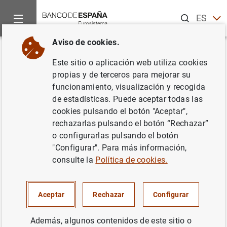
Buscar
ES
EN
Aviso de cookies.
Inicio
Estadísticas
Estadísticas por publicaciones
Boletín
Volver
Este sitio o aplicación web utiliza cookies
18. Estadísticas de Aduanas
propias y de terceros para mejorar su
funcionamiento, visualización y recogida
de estadísticas. Puede aceptar todas las
cookies pulsando el botón "Aceptar",
rechazarlas pulsando el botón “Rechazar”
18.1 - Importaciones/introducciones y
o configurarlas pulsando el botón
exportaciones/expediciones
"Configurar". Para más información,
Descargar
Consultar series en BIEST
consulte la
Política de cookies.
A) Importaciones/introducciones
18.2 - Por productos
Cuadro en formato PDF
Aceptar
Rechazar
Configurar
B) Exportaciones/expediciones
Descargar
Consultar series en BIEST
Series temporales en formato Excel
Series temporales en formato CSV
18.4 - Por productos
C) Índices de valor unitario
Además, algunos contenidos de este sitio o
Descargar
Consultar series en BIEST
18.3 - Distribución geográfica
18.6 - Importaciones/introducciones