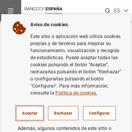
Buscar
ES
EN
Aviso de cookies.
Inicio
Estadísticas
Estadísticas por publicaciones
Boletín
Volver
Este sitio o aplicación web utiliza cookies
17. Balanza de Pagos y
propias y de terceros para mejorar su
funcionamiento, visualización y recogida
Posición de Inversión
de estadísticas. Puede aceptar todas las
Internacional
cookies pulsando el botón "Aceptar",
rechazarlas pulsando el botón “Rechazar”
o configurarlas pulsando el botón
"Configurar". Para más información,
consulte la
Política de cookies.
A) Balanza de pagos
17.1 - Resumen. Saldos. Mensual
B) Posición de Inversión Internacional
Descargar
Consultar series en BIEST
17.21 - Resumen. Trimestral
Aceptar
Rechazar
Configurar
C) Reservas internacionales y liquidez en moneda
Descargar
Consultar series en BIEST
17.2 - Cuenta financiera. Resumen. Variación neta de 
17.25 - Reservas internacionales y liquidez en moneda
extranjera
Además, algunos contenidos de este sitio o
Cuadro en formato PDF
Descargar
Descargar
Consultar series en BIEST
Consultar series en BIEST