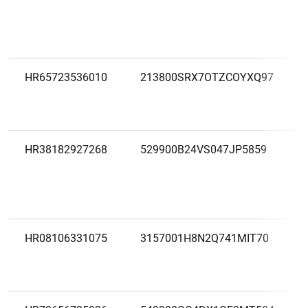
HR65723536010
213800SRX7OTZCOYXQ97
1
2
HR38182927268
529900B24VS047JP5859
HR08106331075
3157001H8N2Q741MIT70