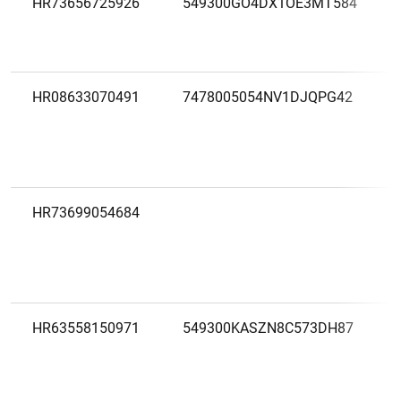
HR73656725926
549300GO4DX1OE3MT584
HR08633070491
7478005054NV1DJQPG42
HR73699054684
HR63558150971
549300KASZN8C573DH87