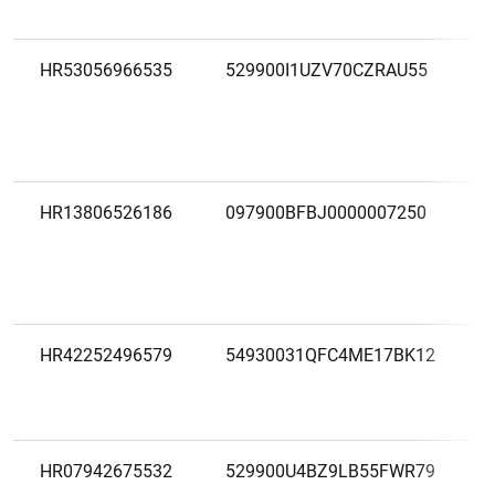
HR53056966535
529900I1UZV70CZRAU55
HR13806526186
097900BFBJ0000007250
HR42252496579
54930031QFC4ME17BK12
HR07942675532
529900U4BZ9LB55FWR79