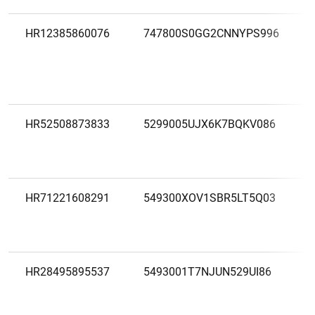
HR12385860076
747800S0GG2CNNYPS996
HR52508873833
5299005UJX6K7BQKV086
HR71221608291
549300XOV1SBR5LT5Q03
HR28495895537
5493001T7NJUN529UI86