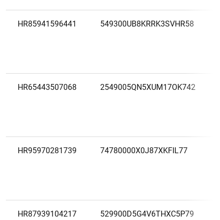
HR85941596441
549300UB8KRRK3SVHR58
HR65443507068
2549005QN5XUM17OK742
HR95970281739
74780000X0J87XKFIL77
HR87939104217
529900D5G4V6THXC5P79