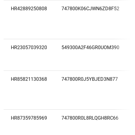
HR42889250808
747800K06CJWN6ZD8F52
HR23057039320
549300A2F46GR0UOM390
HR85821130368
747800R0J5YBJED3N877
HR87359785969
747800R0L8RLQGH8RC66