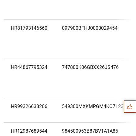
HR81793146560
097900BFHJ0000029454
HR44867795324
747800K06GBXX26JS476
Sugerencia
HR99326633206
549300MXKMPGM4KO7123
HR12987689544
984500953B87BV1A1A85