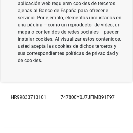
Código europeo
LEI
aplicación web requieren cookies de terceros
ajenas al Banco de España para ofrecer el
servicio. Por ejemplo, elementos incrustados en
HR14036333877
RG3IZJKPYQ4H6IQPIC08
una página —como un reproductor de vídeo, un
mapa o contenidos de redes sociales— pueden
instalar cookies. Al visualizar estos contenidos,
usted acepta las cookies de dichos terceros y
sus correspondientes políticas de privacidad y
HR70663193635
549300XIM24KBQS8HU64
de cookies.
HR99833713101
747800Y0J7JFIMB91F97