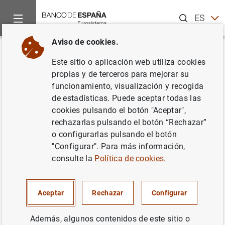
Buscar
ES
EN
Aviso de cookies.
Inicio
Estadísticas
Clasificación de entidades
Listas de in
Volver
Este sitio o aplicación web utiliza cookies
Croacia
propias y de terceros para mejorar su
funcionamiento, visualización y recogida
de estadísticas. Puede aceptar todas las
cookies pulsando el botón "Aceptar",
rechazarlas pulsando el botón “Rechazar”
Fecha:
06/08/2026
o configurarlas pulsando el botón
"Configurar". Para más información,
Descarga la lista en formato CSV
consulte la
Política de cookies.
Aceptar
Rechazar
Configurar
Además, algunos contenidos de este sitio o