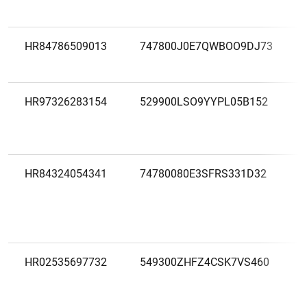
HR84786509013
747800J0E7QWBOO9DJ73
HR97326283154
529900LSO9YYPL05B152
HR84324054341
74780080E3SFRS331D32
HR02535697732
549300ZHFZ4CSK7VS460