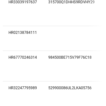
HR33039197637
315700Q1DHHS9RDVHY29
HR02138784111
HR67770246314
984500BE715V79F76C18
HR32247795989
529900086UL2LKA05756