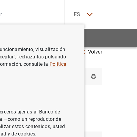
EN
ES
Estadísticas
Noticias y eventos
 funcionamiento, visualización
Volver
ancieras monetarias (IFM) por país
Eslovaquia
Aceptar", rechazarlas pulsando
formación, consulte la
Política
terceros ajenas al Banco de
ina —como un reproductor de
lizar estos contenidos, usted
dad y de cookies.