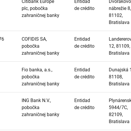
Citibank Europe
Entidad
Dvořákovo
plc, pobočka
de crédito
nábrežie 8,
zahraničnej banky
81102,
Bratislava
76
COFIDIS SA,
Entidad
Landerero
pobočka
de crédito
12, 81109,
zahraničnej banky
Bratislava
Fio banka, a.s.,
Entidad
Dunajská 1
pobočka
de crédito
81108,
zahraničnej banky
Bratislava
ING Bank N.V.,
Entidad
Plynárens
pobočka
de crédito
5944/7C,
zahraničnej banky
82109,
Bratislava