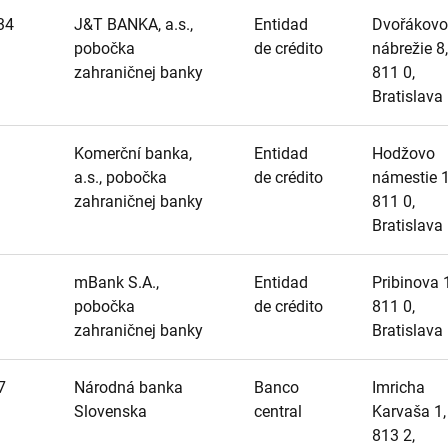
34
J&T BANKA, a.s.,
Entidad
Dvořákovo
pobočka
de crédito
nábrežie 8,
zahraničnej banky
811 0,
Bratislava
Komerční banka,
Entidad
Hodžovo
a.s., pobočka
de crédito
námestie 1
zahraničnej banky
811 0,
Bratislava
mBank S.A.,
Entidad
Pribinova 
pobočka
de crédito
811 0,
zahraničnej banky
Bratislava
7
Národná banka
Banco
Imricha
Slovenska
central
Karvaša 1,
813 2,