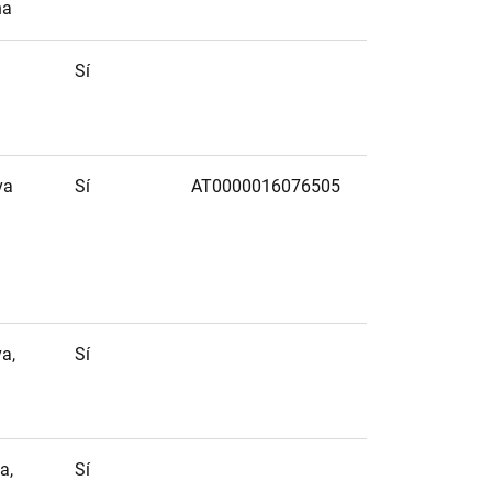
na
Sí
va
Sí
AT0000016076505
a,
Sí
a,
Sí