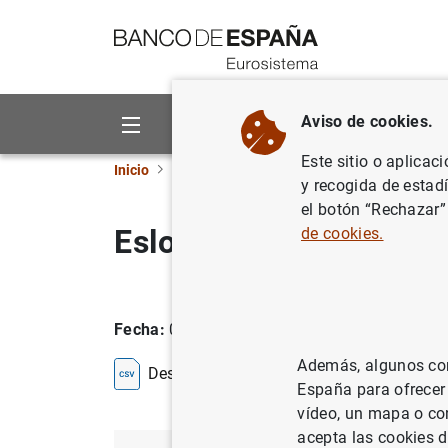
Ir a contenido
Aviso de cookies.
Sobre el Banco
Áreas de act
Este sitio o aplicac
Inicio
Estadísticas
Clasificación de entidade
y recogida de estad
el botón “Rechazar”
Eslovaquia
de cookies.
Fecha:
07/08/2026
Además, algunos cont
Descarga la lista en formato CSV
España para ofrecer
vídeo, un mapa o con
acepta las cookies d