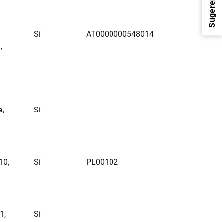
Sugerencias
á
Sí
AT0000000548014
,
1
2
a,
Sí
10,
Sí
PL00102
1,
Sí