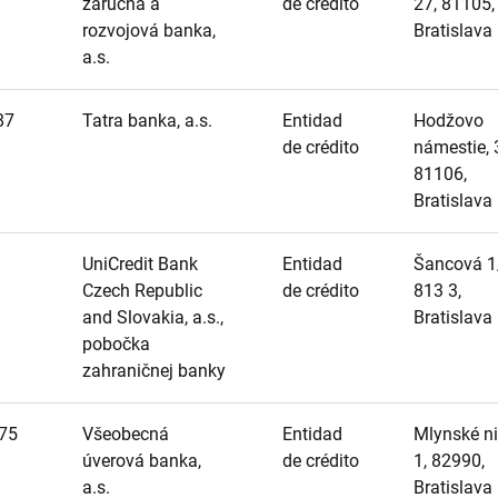
záručná a
de crédito
27, 81105,
rozvojová banka,
Bratislava
a.s.
87
Tatra banka, a.s.
Entidad
Hodžovo
de crédito
námestie, 
81106,
Bratislava
UniCredit Bank
Entidad
Šancová 1
Czech Republic
de crédito
813 3,
and Slovakia, a.s.,
Bratislava
pobočka
zahraničnej banky
75
Všeobecná
Entidad
Mlynské ni
úverová banka,
de crédito
1, 82990,
a.s.
Bratislava