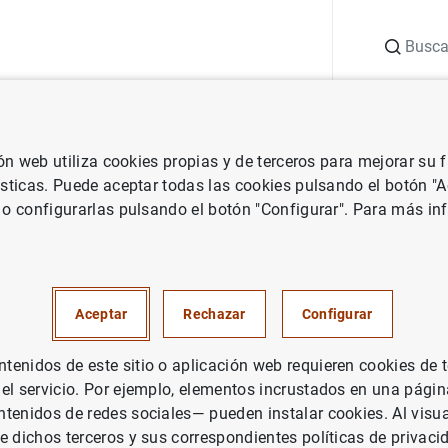
Buscar
uación
Punto de Información
Publicaciones
ión web utiliza cookies propias y de terceros para mejorar su
s
Listas de instituciones financieras
Listas de instituciones fin
ísticas. Puede aceptar todas las cookies pulsando el botón "
 o configurarlas pulsando el botón "Configurar". Para más in
Aceptar
Rechazar
Configurar
enidos de este sitio o aplicación web requieren cookies de 
 el servicio. Por ejemplo, elementos incrustados en una pág
tenidos de redes sociales— pueden instalar cookies. Al visua
e dichos terceros y sus correspondientes políticas de privaci