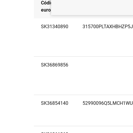
Código
LEI
europeo
SK31340890
315700PLTAXHBHZP5J
SK36869856
SK36854140
52990096Q5LMCH1WU