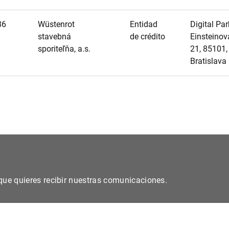
86
Wüstenrot
Entidad
Digital Park
stavebná
de crédito
Einsteinov
sporiteľňa, a.s.
21, 85101,
Bratislava
s que quieres recibir nuestras comunicaciones.