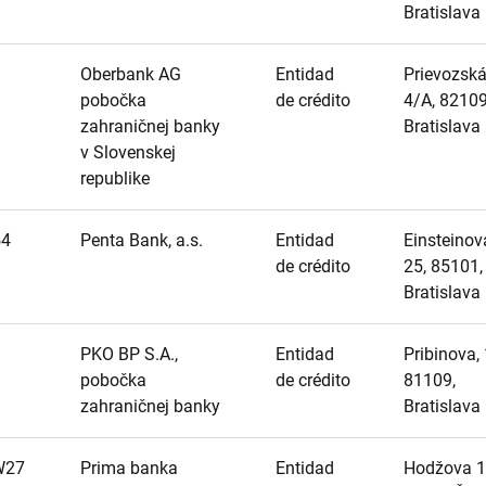
Bratislava
Oberbank AG
Entidad
Prievozsk
pobočka
de crédito
4/A, 82109
zahraničnej banky
Bratislava
v Slovenskej
republike
54
Penta Bank, a.s.
Entidad
Einsteinov
de crédito
25, 85101,
Bratislava
PKO BP S.A.,
Entidad
Pribinova, 
pobočka
de crédito
81109,
zahraničnej banky
Bratislava
W27
Prima banka
Entidad
Hodžova 1