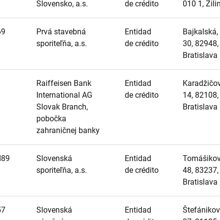
Slovensko, a.s.
de crédito
010 1, Žili
69
Prvá stavebná
Entidad
Bajkalská,
sporiteľňa, a.s.
de crédito
30, 82948,
Bratislava
Raiffeisen Bank
Entidad
Karadžičo
International AG
de crédito
14, 82108,
Slovak Branch,
Bratislava
pobočka
zahraničnej banky
I89
Slovenská
Entidad
Tomášikov
sporiteľňa, a.s.
de crédito
48, 83237,
Bratislava
57
Slovenská
Entidad
Štefánikov