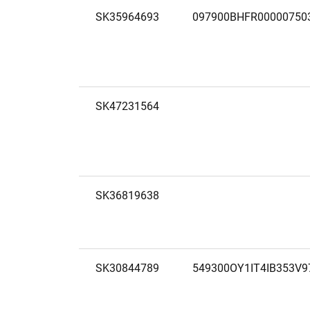
SK35964693
097900BHFR00000750
SK47231564
SK36819638
SK30844789
549300OY1IT4IB353V9