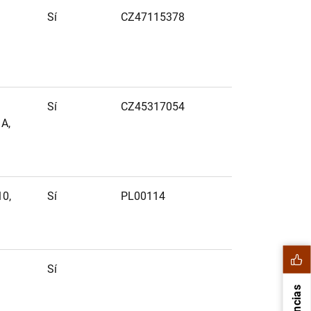
Sí
CZ47115378
Sí
CZ45317054
A,
10,
Sí
PL00114
Sí