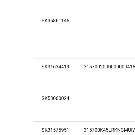
SK36861146
SK31634419
315700200000000041
SK53060024
SK31575951
315700K45LRKNGMUI