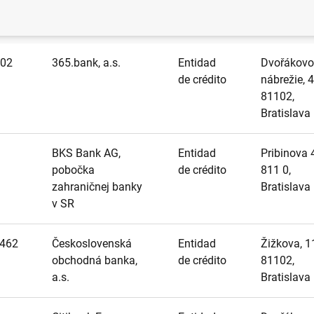
Nombre
Categoría
Dirección
02
365.bank, a.s.
Entidad
Dvořákovo
de crédito
nábrežie, 4
81102,
Bratislava
BKS Bank AG,
Entidad
Pribinova 
pobočka
de crédito
811 0,
zahraničnej banky
Bratislava
v SR
462
Československá
Entidad
Žižkova, 1
obchodná banka,
de crédito
81102,
a.s.
Bratislava