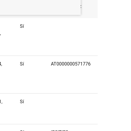
Informe
Entidad matriz
Sí
,
4,
Sí
AT0000000571776
1,
Sí