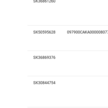
SK36861260
SK50595628
097900CAKA00000807
SK36869376
SK30844754