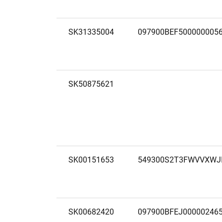
SK31335004
097900BEF500000005
SK50875621
SK00151653
549300S2T3FWVVXWJ
SK00682420
097900BFEJ00000246