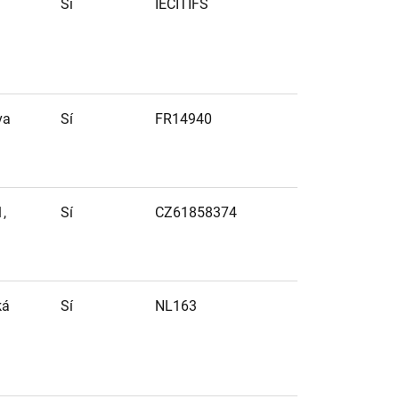
Sí
IECITIFS
va
Sí
FR14940
,
Sí
CZ61858374
ká
Sí
NL163