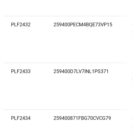
PLF2432
259400PECM4BQE73VP15
Al
Em
20
PLF2433
259400D7LV7INL1PS371
Al
Em
20
PLF2434
259400871FBG70CVCG79
Al
Em
20