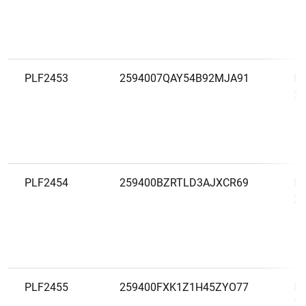
PLF2453
2594007QAY54B92MJA91
In
20
PLF2454
259400BZRTLD3AJXCR69
In
20
PLF2455
259400FXK1Z1H45ZYO77
In
20