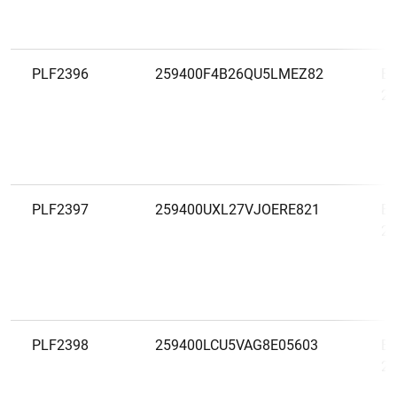
PLF2396
259400F4B26QU5LMEZ82
Es
20
PLF2397
259400UXL27VJOERE821
Es
20
PLF2398
259400LCU5VAG8E05603
Es
20