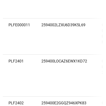
PLFE000011
2594002LZXU6D39K5L69
Ge
Do
Fu
Em
PLF2401
259400LOCAZ6EWX1KD72
Ge
Ho
20
PLF2402
259400E2GGQZ946XPK83
Ge