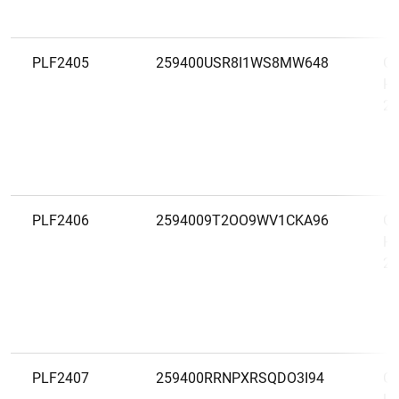
PLF2405
259400USR8I1WS8MW648
Ge
Ho
20
PLF2406
2594009T2OO9WV1CKA96
Ge
Ho
20
PLF2407
259400RRNPXRSQDO3I94
Ge