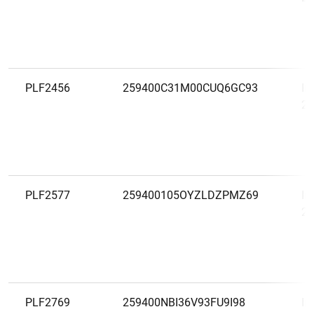
PLF2456
259400C31M00CUQ6GC93
In
20
PLF2577
259400105OYZLDZPMZ69
In
20
PLF2769
259400NBI36V93FU9I98
In