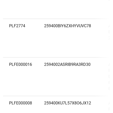
PLF2774
259400BIY6ZXHYVUVC78
Al
Em
20
PLFE000016
2594002ASRIB9RA3RD30
Al
Po
Do
Fu
Em
PLFE000008
259400KU7L57X8O6JX12
Al
Po