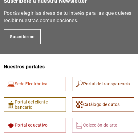
Suscríbete a nuestra Newsletter
PLFE000035
259400P8WR52Z9E14580
Na
Podrás elegir las áreas de tu interés para las que quieres
Ne
recibir nuestras comunicaciones.
DF
Ju
Suscribirme
PLFE000135
259400UFTN04OG7O9697
Na
Nuestros portales
Ne
DF
Sede Electrónica
Portal de transparencia
Ju
Portal del cliente
Catálogo de datos
bancario
PLFE000144
259400Y1Q8SG32LIC873
Na
Portal educativo
Colección de arte
Ne
DF