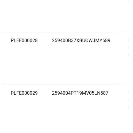
20
PLFE000028
259400B37XBUOWJMY689
Na
Ne
DF
Ju
PLFE000029
2594004PT19MV05LN587
Na
Ne
DF
Ju