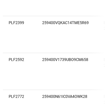
PLF2399
259400VQKAC14TME5R69
Es
20
PLF2592
259400V1739UBO9CM658
Es
20
PLF2772
259400N61IC0VA4OWK28
Es
20