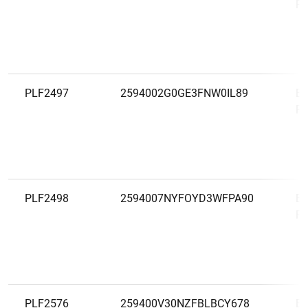
PP
PLF2497
2594002G0GE3FNW0IL89
BN
PP
PLF2498
2594007NYFOYD3WFPA90
BN
PP
PLF2576
259400V30NZFBLBCY678
BN