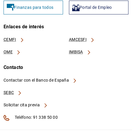
Ju
Finanzas para todos
Portal de Empleo
Enlaces de interés
PLFE000013
259400E15LM1TD16TF33
Na
CEMFI
AMCESFI
Ne
Do
OME
IMBISA
Fu
Em
Contacto
Contactar con el Banco de España
PLFE000006
259400XSATZX1SG3V568
Na
Ne
SEBC
O
Solicitar cita previa
Teléfono: 91 338 50 00