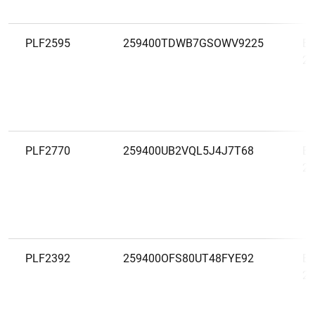
PLF2595
259400TDWB7GSOWV9225
Er
20
PLF2770
259400UB2VQL5J4J7T68
Er
20
PLF2392
259400OFS80UT48FYE92
Es
20