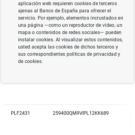
LEI
N
aplicación web requieren cookies de terceros
europeo
ajenas al Banco de España para ofrecer el
servicio. Por ejemplo, elementos incrustados en
PLF2429
259400NJITWY6YMI7U94
Al
una página —como un reproductor de vídeo, un
Em
mapa o contenidos de redes sociales— pueden
20
instalar cookies. Al visualizar estos contenidos,
usted acepta las cookies de dichos terceros y
sus correspondientes políticas de privacidad y
de cookies.
PLF2430
25940022RFI5R8F23426
Al
Em
20
PLF2431
259400QM9VIPL12KK689
Al
Em
20