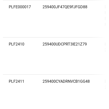
PLFE000017
259400JF47QE9FJFGD88
Do
Fu
Em
P
PLF2410
259400UDCPRT3IE21Z79
Er
20
PLF2411
259400CYADRNVCB1GG48
Er
20