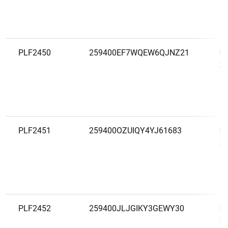
PLF2450
259400EF7WQEW6QJNZ21
In
20
PLF2451
259400OZUIQY4YJ61683
In
20
PLF2452
259400JLJGIKY3GEWY30
In
20