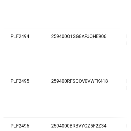
PLF2494
259400O1SG8APJQHE906
BN
PP
PLF2495
259400RFSQOV0VWFK418
BN
PP
PLF2496
2594000BRBVYGZ5F2Z34
BN