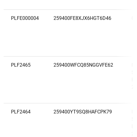
PLFE000004
259400FE8XJX6HGT6D46
Ge
PLF2465
259400WFCQ85NGGVFE62
IN
Su
Em
20
PLF2464
259400YT9SQ8HAFCPK79
IN
Su
Em
20