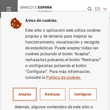
Buscar
ES
EN
Aviso de cookies.
Inicio
Estadísticas
Clasificación de entidades
Listas de in
Volver
Este sitio o aplicación web utiliza cookies
Polonia
propias y de terceros para mejorar su
funcionamiento, visualización y recogida
de estadísticas. Puede aceptar todas las
cookies pulsando el botón "Aceptar",
rechazarlas pulsando el botón “Rechazar”
Fecha:
06/08/2026
o configurarlas pulsando el botón
"Configurar". Para más información,
Descarga la lista en formato CSV
consulte la
Política de cookies.
Aceptar
Rechazar
Configurar
Además, algunos contenidos de este sitio o
Código