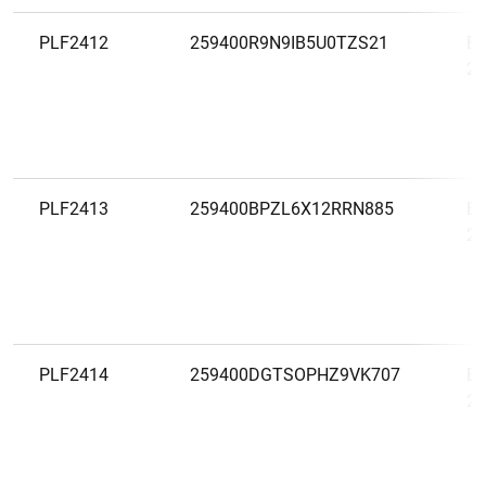
PLF2412
259400R9N9IB5U0TZS21
Er
20
PLF2413
259400BPZL6X12RRN885
Er
20
PLF2414
259400DGTSOPHZ9VK707
Er
20