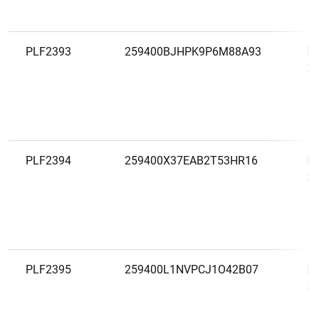
PLF2393
259400BJHPK9P6M88A93
Es
20
1
2
PLF2394
259400X37EAB2T53HR16
Es
20
PLF2395
259400L1NVPCJ1O42B07
Es
20