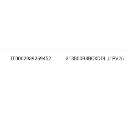
IT0002939269452
213800B8BCXDDLJ1PV26