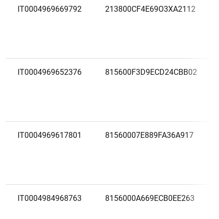
IT0004969669792
213800CF4E69O3XA2112
IT0004969652376
815600F3D9ECD24CBB02
IT0004969617801
81560007E889FA36A917
IT0004984968763
8156000A669ECB0EE263