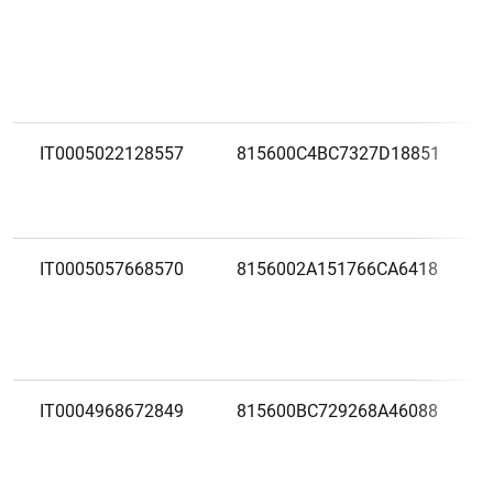
IT0005022128557
815600C4BC7327D18851
IT0005057668570
8156002A151766CA6418
IT0004968672849
815600BC729268A46088