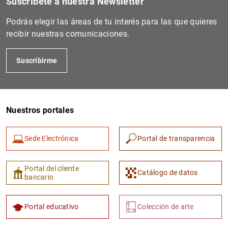
Suscríbete a nuestra Newsletter
Podrás elegir las áreas de tu interés para las que quieres
IT0004002178651
21380019M3DB4F2C2477
recibir nuestras comunicaciones.
Suscribirme
Nuestros portales
Sede Electrónica
Portal de transparencia
IT0002566018570
549300TXQNR8BIJF7J72
Portal del cliente
Catálogo de datos
bancario
Portal educativo
Colección de arte