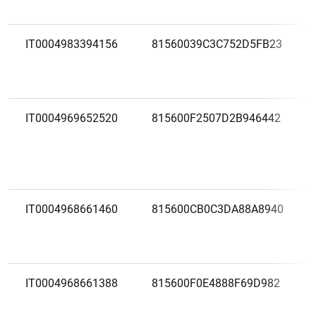
IT0004983394156
81560039C3C752D5FB23
IT0004969652520
815600F2507D2B946442
IT0004968661460
815600CB0C3DA88A8940
IT0004968661388
815600F0E4888F69D982