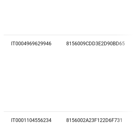
IT0004969629946
8156009CDD3E2D90BD65
IT0001104556234
8156002A23F122D6F731