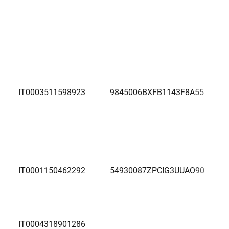
IT0003511598923
9845006BXFB1143F8A55
1
2
IT0001150462292
54930087ZPCIG3UUAO90
IT0004318901286