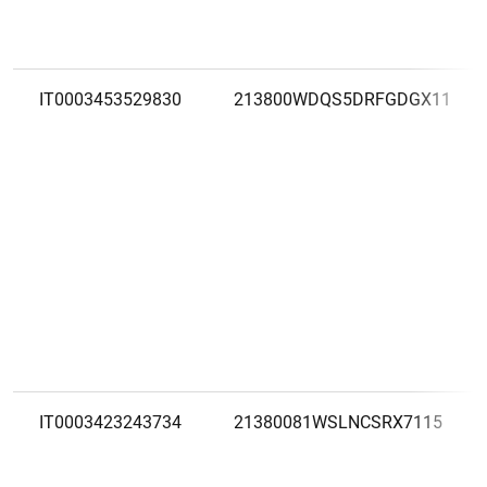
IT0003453529830
213800WDQS5DRFGDGX11
IT0003423243734
21380081WSLNCSRX7115