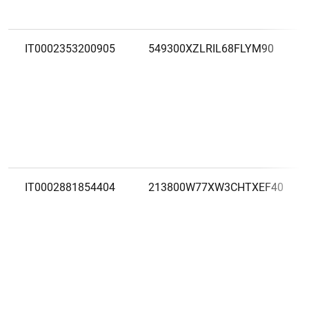
IT0002353200905
549300XZLRIL68FLYM90
IT0002881854404
213800W77XW3CHTXEF40