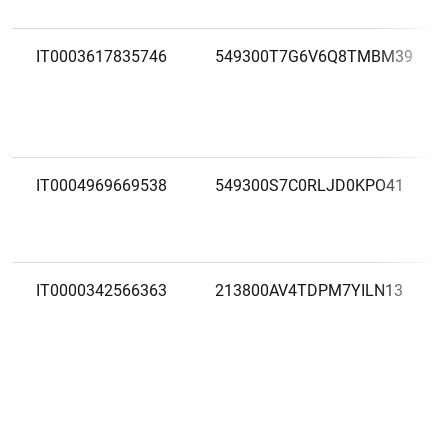
IT0003617835746
549300T7G6V6Q8TMBM39
IT0004969669538
549300S7C0RLJD0KPO41
IT0000342566363
213800AV4TDPM7YILN13