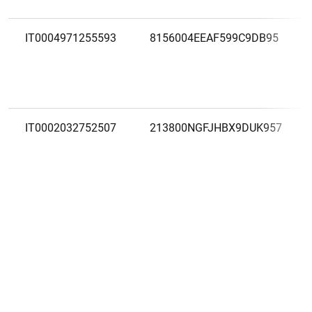
IT0004971255593
8156004EEAF599C9DB95
IT0002032752507
213800NGFJHBX9DUK957