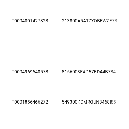
IT0004001427823
213800A5A17XOBEWZF73
IT0004969640578
8156003EAD57BD44B784
IT0001856466272
549300KCMRQUN3468I85