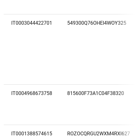
IT0003044422701
549300Q76OHEI4WOY325
IT0004968673758
815600F73A1C04F38320
IT0001388574615
ROZOCQRGU2WXM4RXI627