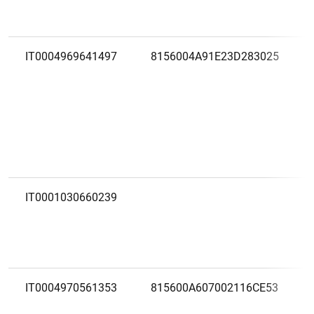
IT0004969641497
8156004A91E23D283025
IT0001030660239
IT0004970561353
815600A607002116CE53