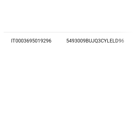
IT0003695019296
5493009BUJQ3CYLELD96