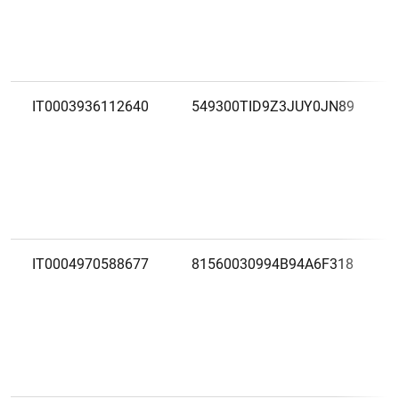
IT0003936112640
549300TID9Z3JUY0JN89
IT0004970588677
81560030994B94A6F318