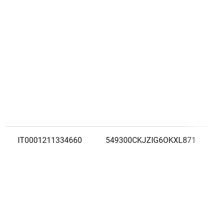
IT0001211334660
549300CKJZIG6OKXL871