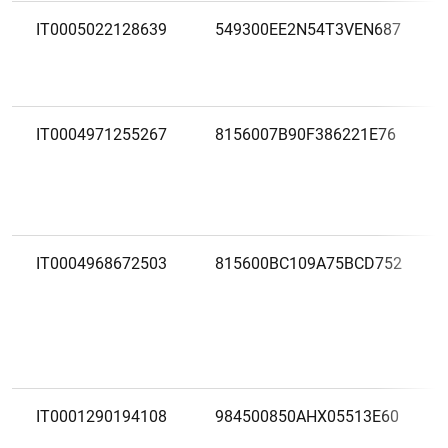
IT0005022128639
549300EE2N54T3VEN687
IT0004971255267
8156007B90F386221E76
IT0004968672503
815600BC109A75BCD752
IT0001290194108
984500850AHX05513E60