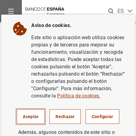
Buscar
ES
EN
Aviso de cookies.
Inicio
Estadísticas
Clasificación de entidades
Listas de in
Volver
Este sitio o aplicación web utiliza cookies
Italia
propias y de terceros para mejorar su
funcionamiento, visualización y recogida
de estadísticas. Puede aceptar todas las
cookies pulsando el botón "Aceptar",
rechazarlas pulsando el botón “Rechazar”
Fecha:
07/08/2026
o configurarlas pulsando el botón
"Configurar". Para más información,
Descarga la lista en formato CSV
consulte la
Política de cookies.
Aceptar
Rechazar
Configurar
Además, algunos contenidos de este sitio o