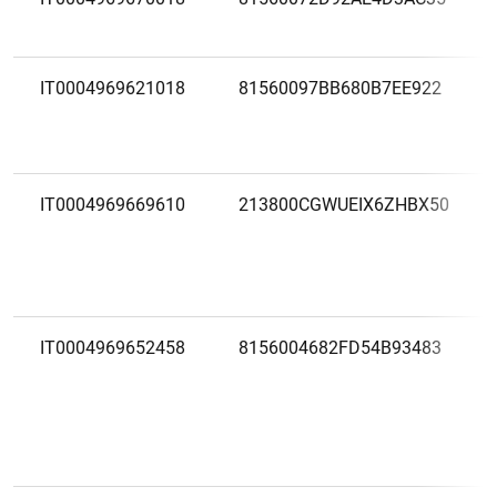
IT0004969621018
81560097BB680B7EE922
IT0004969669610
213800CGWUEIX6ZHBX50
IT0004969652458
8156004682FD54B93483