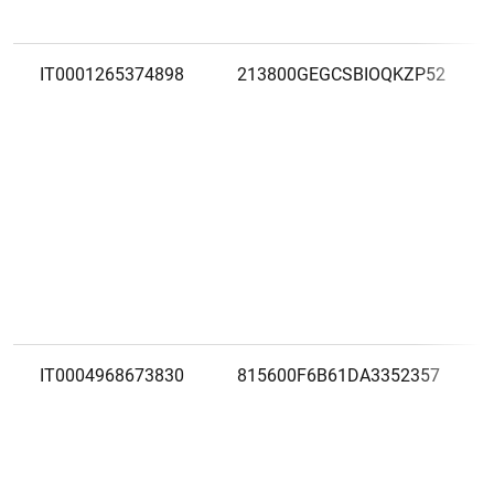
IT0001265374898
213800GEGCSBIOQKZP52
IT0004968673830
815600F6B61DA3352357