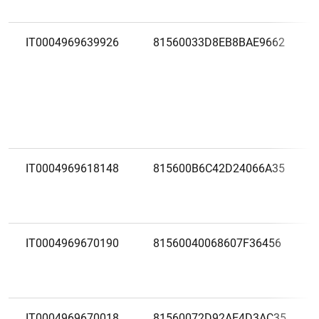
IT0004969639926
81560033D8EB8BAE9662
IT0004969618148
815600B6C42D24066A35
IT0004969670190
81560040068607F36456
IT0004969670018
81560072D92AE4D3AC35