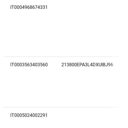
IT0004968674331
IT0003563403560
213800EPA3L4DXUIBJ96
IT0005024002291