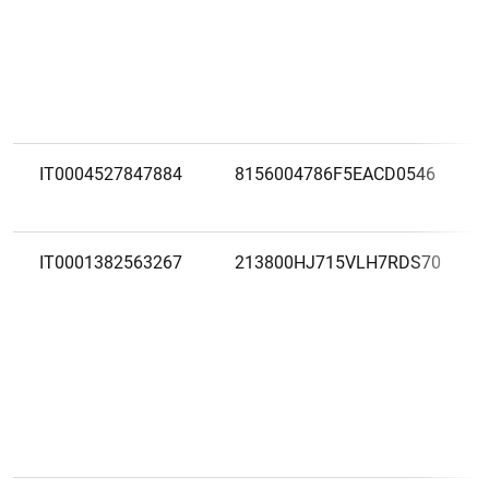
IT0004527847884
8156004786F5EACD0546
IT0001382563267
213800HJ715VLH7RDS70