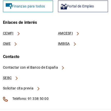
Finanzas para todos
Portal de Empleo
Enlaces de interés
IT0001629575007
549300FPGVY8XSD10D06
CEMFI
AMCESFI
OME
IMBISA
Contacto
Contactar con el Banco de España
SEBC
IT0003442415750
2138009HPSF1FKMMUM92
Solicitar cita previa
Teléfono: 91 338 50 00