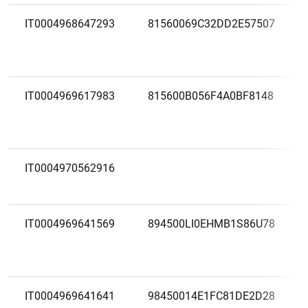
IT0004968647293
81560069C32DD2E57507
IT0004969617983
815600B056F4A0BF8148
IT0004970562916
IT0004969641569
894500LI0EHMB1S86U78
IT0004969641641
98450014E1FC81DE2D28