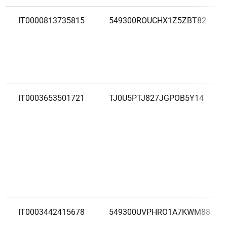
IT0000813735815
549300ROUCHX1Z5ZBT82
IT0003653501721
TJ0U5PTJ827JGPOB5Y14
IT0003442415678
549300UVPHRO1A7KWM88