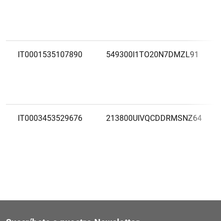
IT0001535107890
549300I1TO20N7DMZL91
IT0003453529676
213800UIVQCDDRMSNZ64
IT0001376305471
549300KOTL3K0FDOYQ69