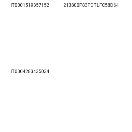
IT0001519357152
213800P83PDTLFC58D64
IT0004283435034