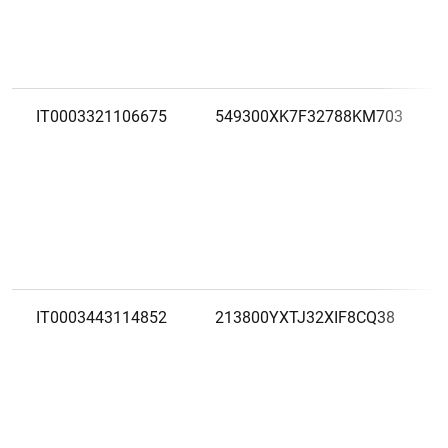
IT0003321106675
549300XK7F32788KM703
IT0003443114852
213800YXTJ32XIF8CQ38