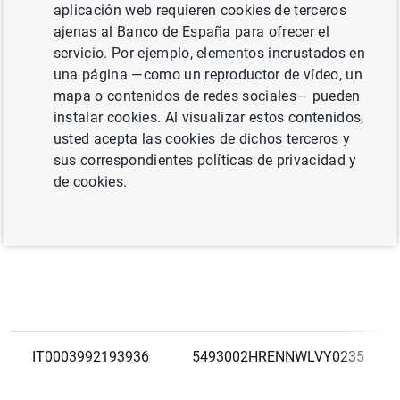
aplicación web requieren cookies de terceros
Código europeo
LEI
ajenas al Banco de España para ofrecer el
servicio. Por ejemplo, elementos incrustados en
una página —como un reproductor de vídeo, un
IT0004971255185
529900DXBYFKKYZX7M57
mapa o contenidos de redes sociales— pueden
instalar cookies. Al visualizar estos contenidos,
usted acepta las cookies de dichos terceros y
sus correspondientes políticas de privacidad y
de cookies.
IT0004968611888
549300KN427J7D56P427
IT0003992193936
5493002HRENNWLVY0235