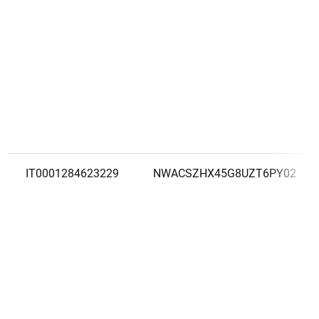
IT0001284623229
NWACSZHX45G8UZT6PY02