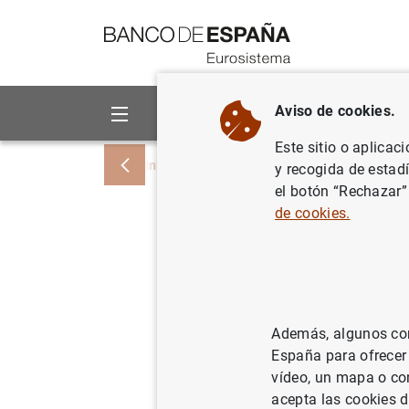
Ir a contenido
Aviso de cookies.
Sobre el Banco
Áreas de act
Este sitio o aplicac
Inicio
Sobre el Banco
Portal de Trans
y recogida de estad
el botón “Rechazar”
de cookies.
Portales 
corporati
Además, algunos cont
España para ofrecer
vídeo, un mapa o con
acepta las cookies d
Finalidad