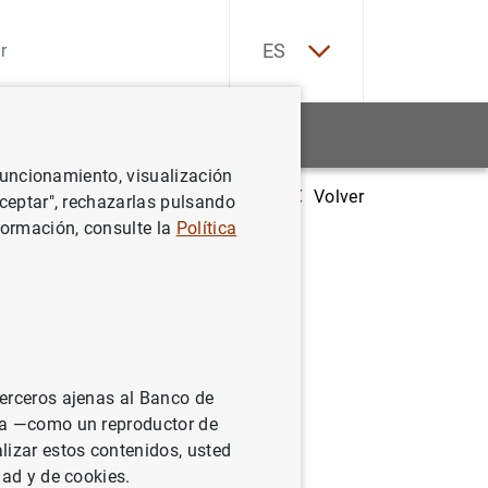
EN
ES
Estadísticas
Noticias y eventos
 funcionamiento, visualización
Volver
e Actividades de Tratamiento de Datos Personales
Portales web y e
Aceptar", rechazarlas pulsando
formación, consulte la
Política
s
terceros ajenas al Banco de
ina —como un reproductor de
lizar estos contenidos, usted
dad y de cookies.