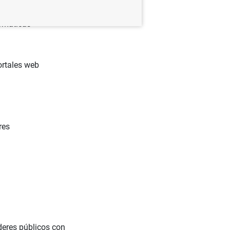
ormáticas
ortales web
res
deres públicos con