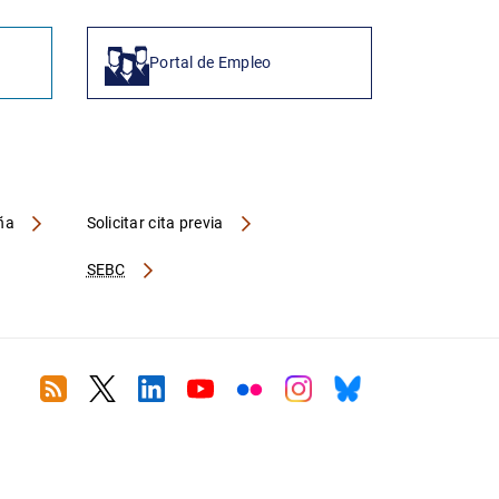
Portal de Empleo
aña
Solicitar cita previa
SEBC
RSS
Twitter
Linkedin
Youtube
Flickr
Instagram
Bluesky