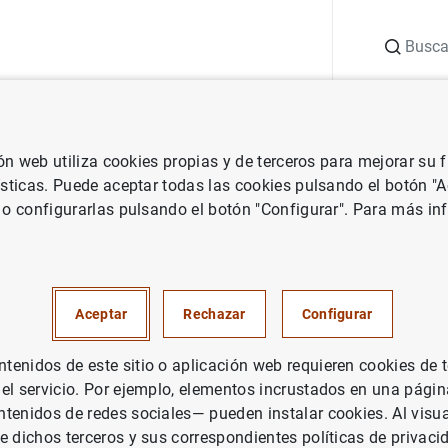
Buscar
uación
Punto de Información
Publicaciones
ión web utiliza cookies propias y de terceros para mejorar su
parencia
Información institucional y de planificación
Registro d
ísticas. Puede aceptar todas las cookies pulsando el botón "
 o configurarlas pulsando el botón "Configurar". Para más in
web y estadísticas y encuesta
vas
Aceptar
Rechazar
Configurar
enidos de este sitio o aplicación web requieren cookies de 
 el servicio. Por ejemplo, elementos incrustados en una pág
tenidos de redes sociales— pueden instalar cookies. Al visua
e dichos terceros y sus correspondientes políticas de privaci