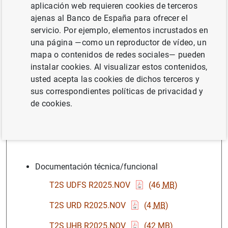
aplicación web requieren cookies de terceros
Con T2S tenemos una plataforma común donde los
ajenas al Banco de España para ofrecer el
valores y el efectivo pueden transferirse entre los
servicio. Por ejemplo, elementos incrustados en
inversores en Europa, utilizando prácticas y reglas
una página —como un reproductor de vídeo, un
armonizadas. Actualmente 23 países europeos usan T2S.
mapa o contenidos de redes sociales— pueden
instalar cookies. Al visualizar estos contenidos,
usted acepta las cookies de dichos terceros y
sus correspondientes políticas de privacidad y
de cookies.
Documentación
Documentación técnica/funcional
T2S UDFS R2025.NOV
(46
MB
)
T2S URD R2025.NOV
(4
MB
)
T2S UHB R2025.NOV
(42
MB
)