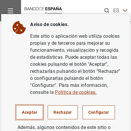
Buscar
ES
EN
Aviso de cookies.
Inicio
Punto de Información
TARGET-Banco de España
T2
Volver
Este sitio o aplicación web utiliza cookies
T2S
propias y de terceros para mejorar su
funcionamiento, visualización y recogida
de estadísticas. Puede aceptar todas las
cookies pulsando el botón "Aceptar",
rechazarlas pulsando el botón “Rechazar”
o configurarlas pulsando el botón
"Configurar". Para más información,
consulte la
Política de cookies.
T2S ha revolucionado la liquidación de valores en
Europa, acabó con los complejos procedimientos de
Aceptar
Rechazar
Configurar
liquidación transfronterizos y los problemas causados
por las diferentes prácticas de liquidación entre los
Además, algunos contenidos de este sitio o
países.