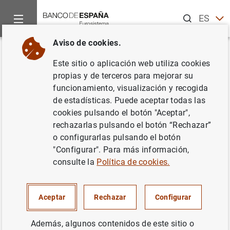
Buscar
ES
EN
Aviso de cookies.
Inicio
Publicaciones
Miscelánea
Guía de acceso a la hipot
Volver
Este sitio o aplicación web utiliza cookies
Guía de acceso a la hipoteca
propias y de terceros para mejorar su
funcionamiento, visualización y recogida
inversa
de estadísticas. Puede aceptar todas las
cookies pulsando el botón "Aceptar",
19/06/2015
rechazarlas pulsando el botón “Rechazar”
o configurarlas pulsando el botón
"Configurar". Para más información,
consulte la
Política de cookies.
Serie: Miscelánea.
Autor: Banco de España
Aceptar
Rechazar
Configurar
Además, algunos contenidos de este sitio o