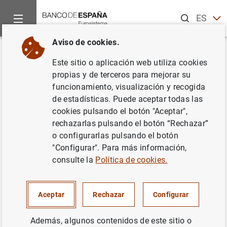
Buscar
ES
EN
Aviso de cookies.
Inicio
Publicaciones
Informes y memorias anuales
Memori
Volver
Este sitio o aplicación web utiliza cookies
Memoria del Servicio de
propias y de terceros para mejorar su
funcionamiento, visualización y recogida
Reclamaciones 2003
de estadísticas. Puede aceptar todas las
cookies pulsando el botón "Aceptar",
18/11/2004
rechazarlas pulsando el botón “Rechazar”
o configurarlas pulsando el botón
"Configurar". Para más información,
consulte la
Política de cookies.
Serie: Memoria de Reclamaciones y
Compendio de criterios de buenas prácticas
bancarias.
Aceptar
Rechazar
Configurar
Autor: Banco de España
Además, algunos contenidos de este sitio o